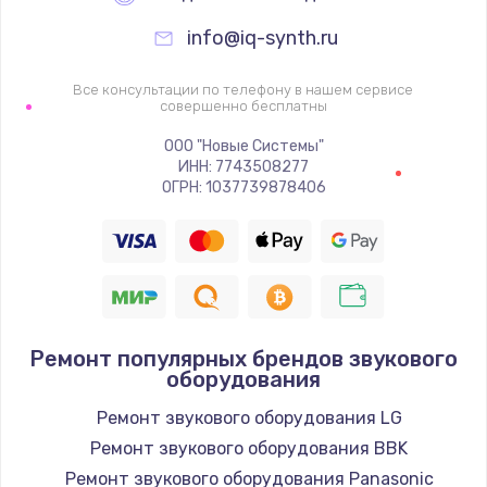
1060 руб.
info@iq-synth.ru
Заказать
Все консультации по телефону в нашем сервисе
совершенно бесплатны
Замена шим-контроллера
ООО "Новые Системы"
3900 руб.
ИНН: 7743508277
ОГРН: 1037739878406
Заказать
Замена HDMI
600 руб.
Заказать
Ремонт популярных брендов звукового
оборудования
Ремонт звукового оборудования LG
Ремонт звукового оборудования BBK
Ремонт звукового оборудования Panasonic