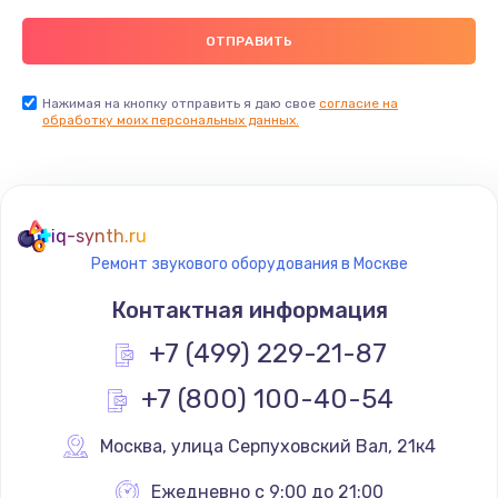
750 руб.
Заказать
Нажимая на кнопку отправить я даю свое
согласие на
Установка драйверов
обработку моих персональных данных.
725 руб.
Заказать
Замена вебкамеры
iq-synth.ru
Ремонт звукового оборудования в Москве
1240 руб.
Контактная информация
Заказать
+7 (499) 229-21-87
Ремонт петель крышки
+7 (800) 100-40-54
990 руб.
Заказать
Москва
,
 улица Серпуховский Вал, 21к4
Ежедневно с 9:00 до 21:00
Настройка Wi-Fi