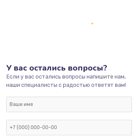
Заказать
Ремонт разъема питания
745 руб.
Заказать
Замена видеокарты
У вас остались вопросы?
1600 руб.
Если у вас остались вопросы напишите нам,
Заказать
наши специалисты с радостью ответят вам!
Ремонт цепей питания
2500 руб.
Заказать
Замена жесткого диска