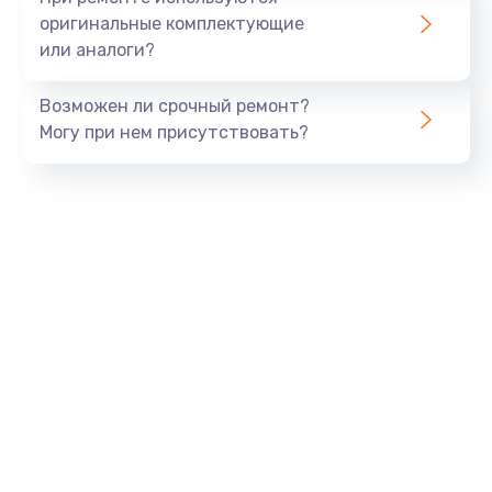
Заказать
оригинальные комплектующие
или аналоги?
Замена шлейфа матрицы
960 руб.
Возможен ли срочный ремонт?
Могу при нем присутствовать?
Заказать
Замена экрана
1145 руб.
Заказать
Замена северного моста
2600 руб.
Заказать
Замена видеочипа
2745 руб.