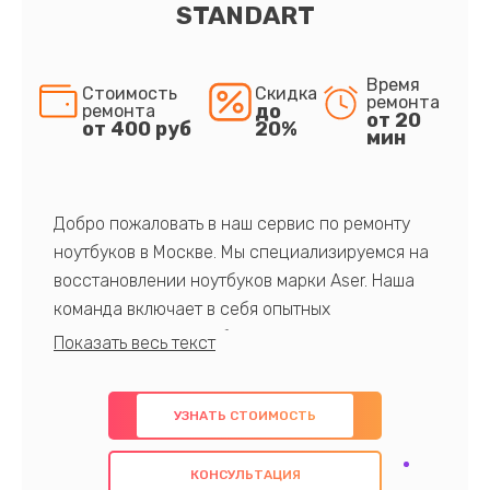
STANDART
Время
Стоимость
Скидка
ремонта
до
ремонта
от 20
от 400 руб
20%
мин
Добро пожаловать в наш сервис по ремонту
ноутбуков в Москве. Мы специализируемся на
восстановлении ноутбуков марки Aser. Наша
команда включает в себя опытных
профессионалов с обширными знаниями и
многолетним опытом в данной области. Мы
предлагаем быстрый и качественный ремонт с
УЗНАТЬ СТОИМОСТЬ
использованием оригинальных компонентов, а
также гарантируем качество всех
КОНСУЛЬТАЦИЯ
проведенных работ. Наша цель - предоставить