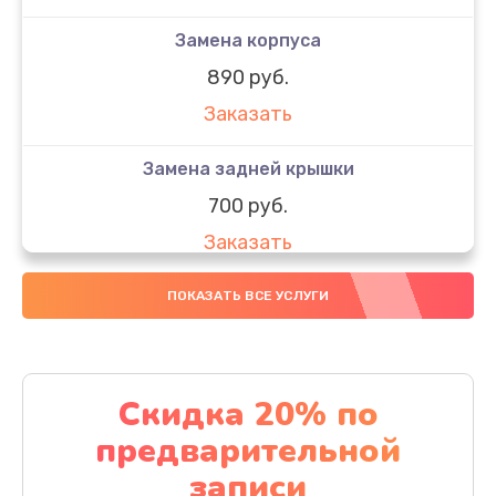
Замена корпуса
890 руб.
Заказать
Замена задней крышки
700 руб.
Заказать
Комплексная чистка
ПОКАЗАТЬ ВСЕ УСЛУГИ
900 руб.
Заказать
Скидка 20% по
Замена стекла
предварительной
1100 руб.
записи