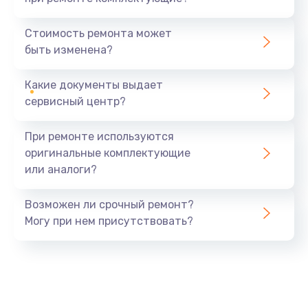
Замена шнура
370 руб.
Стоимость ремонта может
быть изменена?
Заказать
Какие документы выдает
Ремонт электроплаты
сервисный центр?
1400 руб.
Заказать
При ремонте используются
оригинальные комплектующие
Замена центрирующей шайбы динамика
или аналоги?
880 руб.
Заказать
Возможен ли срочный ремонт?
Могу при нем присутствовать?
Замена подводящих проводов
880 руб.
Заказать