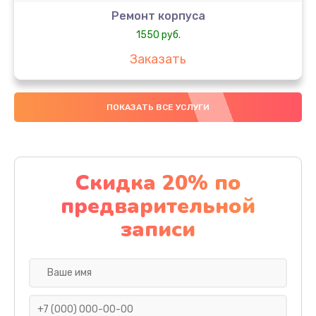
Ремонт корпуса
1550 руб.
Заказать
Настройка
ПОКАЗАТЬ ВСЕ УСЛУГИ
650 руб.
Заказать
Ремонт кнопки
Скидка 20% по
1200 руб.
предварительной
Заказать
записи
Комплексная чистка
310 руб.
Заказать