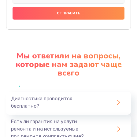
Замена динамика
880 руб.
Заказать
Прошивка
1200 руб.
Мы ответили на вопросы,
Заказать
которые нам задают чаще
всего
Ремонт блока питания
2150 руб.
Заказать
Диагностика проводится
бесплатно?
Замена датчика
570 руб.
Есть ли гарантия на услуги
Заказать
ремонта и на используемые
при ремонте комплектующие?