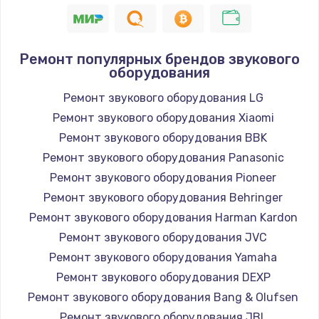
Заказать
Устранение короткого замыкания
Ремонт популярных брендов звукового
1400 руб.
оборудования
Заказать
Ремонт звукового оборудования LG
Ремонт звукового оборудования Xiaomi
Восстановление после падения
Ремонт звукового оборудования BBK
2900 руб.
Ремонт звукового оборудования Panasonic
Заказать
Ремонт звукового оборудования Pioneer
Пайка и ремонт платы брелка
Ремонт звукового оборудования Behringer
1800 руб.
Ремонт звукового оборудования Harman Kardon
Ремонт звукового оборудования JVC
Заказать
Ремонт звукового оборудования Yamaha
Программирование АТС
Ремонт звукового оборудования DEXP
4900 руб.
Ремонт звукового оборудования Bang & Olufsen
Ремонт звукового оборудования JBL