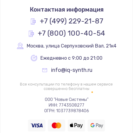
Заказать
Контактная информация
Простой ремонт основной платы
+7 (499) 229-21-87
2400 руб.
+7 (800) 100-40-54
Заказать
Москва
,
 улица Серпуховский Вал, 21к4
Восстановление после попадания влаги
Ежедневно с 9:00 до 21:00
2800 руб.
Заказать
info@iq-synth.ru
Ремонт низкочастотных выходов ТВ-приставки
Все консультации по телефону в нашем сервисе
совершенно бесплатны
1900 руб.
ООО "Новые Системы"
Заказать
ИНН: 7743508277
ОГРН: 1037739878406
Замена основной платы
1900 руб.