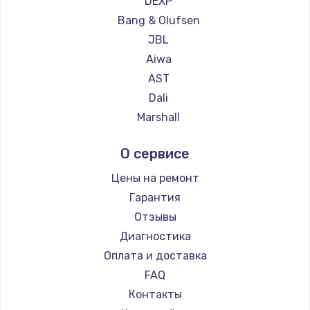
DEXP
Bang & Olufsen
Ремонт платы усилителя
JBL
1200 руб.
Aiwa
Заказать
AST
Dali
Ремонт платы блока питания
Marshall
800 руб.
Supra
Заказать
О сервисе
Цены на ремонт
Тюнинг динамиков
Гарантия
4900 руб.
Отзывы
Заказать
Диагностика
Оплата и доставка
Ремонт криптомодуля
FAQ
1100 руб.
Контакты
Заказать