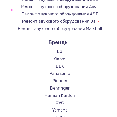
Заказать
Ремонт звукового оборудования Aiwa
Замена корпусных элементов
Ремонт звукового оборудования AST
2400 руб.
Ремонт звукового оборудования Dali
Ремонт звукового оборудования Marshall
Заказать
Ремонт звукового оборудования Supra
Бренды
Ремонт тюнера
1200 руб.
LG
Заказать
Xiaomi
BBK
Ремонт платы картоприемника
Panasonic
1000 руб.
Pioneer
Заказать
Behringer
Harman Kardon
Восстановление/замена диффузора
JVC
1400 руб.
Yamaha
Заказать