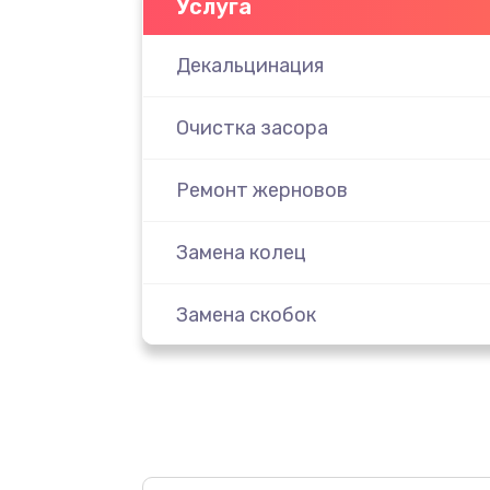
Услуга
Декальцинация
Очистка засора
Ремонт жерновов
Замена колец
Замена скобок
Замена пластмассовых элемент
корпуса
Замена панелей