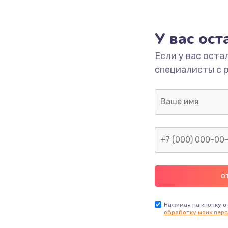
3650 руб.
Заказ
У вас ос
Если у вас оста
2500 руб.
Заказ
специалисты с 
2300 руб.
Заказ
ока
2850 руб.
Заказ
ана
2050 руб.
Заказ
2400 руб.
Заказ
1500 руб.
Заказ
Нажимая на кнопку о
обработку моих перс