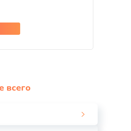
ать
ать
ать
ать
ать
е всего
ать
ать
ать