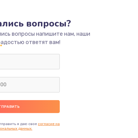
ать
тались вопросы?
лись вопросы напишите нам, наши
ать
радостью ответят вам!
ать
ать
ать
ать
ать
тправить я даю свое
согласие на
ональных данных.