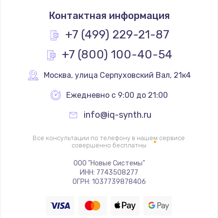
Замена термостата
Контактная информация
1200 руб.
Заказать
+7 (499) 229-21-87
+7 (800) 100-40-54
Замена реле
1000 руб.
Москва
,
 улица Серпуховский Вал, 21к4
Заказать
Ежедневно с 9:00 до 21:00
Замена термопредохранителя
info@iq-synth.ru
700 руб.
Заказать
Все консультации по телефону в нашем сервисе
совершенно бесплатны
Замена ТЭНа
ООО "Новые Системы"
ИНН: 7743508277
2500 руб.
ОГРН: 1037739878406
Заказать
Замена шнура