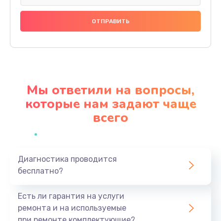
Замена праймера
1000 руб.
Заказать
Ремонт материнской платы
4500 руб.
Мы ответили на вопросы,
Заказать
которые нам задают чаще
всего
Профилактическая чистка
1000 руб.
Заказать
Диагностика проводится
бесплатно?
Прошивка BIOS
1920 руб.
Есть ли гарантия на услуги
Заказать
ремонта и на используемые
при ремонте комплектующие?