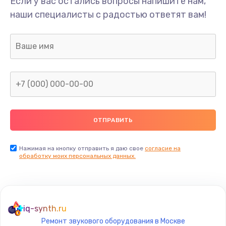
Если у вас остались вопросы напишите нам,
Замена/Pемонт карбюратора
наши специалисты с радостью ответят вам!
1300 руб.
Заказать
Ремонт капиллярной трубки
400 руб.
Заказать
Замена блока питания
1000 руб.
Заказать
Нажимая на кнопку отправить я даю свое
согласие на
обработку моих персональных данных.
Прошивка / разблокировка
900 руб.
Заказать
iq-synth.ru
Ремонт звукового оборудования в Москве