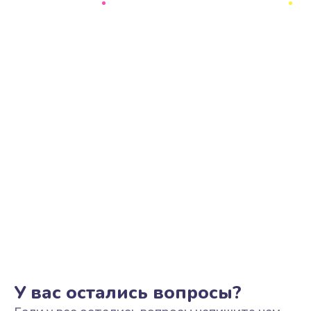
Ремонт цепи питания
2500 руб.
Заказать
Замена видеоадаптера (видеокарты)
1800 руб.
Заказать
Замена, перепайка чипа
1300 руб.
Заказать
Замена HDMI-разъема
650 руб.
Заказать
У вас остались вопросы?