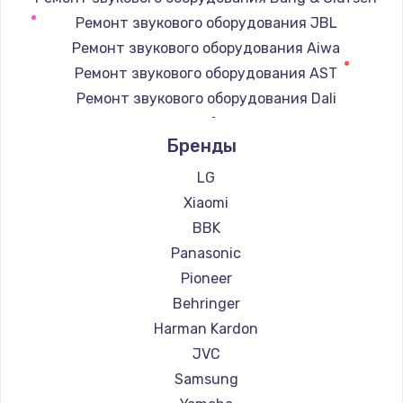
Замена регулятора режимов конфорки
Ремонт звукового оборудования JBL
900 руб.
Ремонт звукового оборудования Aiwa
Заказать
Ремонт звукового оборудования AST
Ремонт звукового оборудования Dali
Замена сенсорного датчика
Ремонт звукового оборудования Supra
1300 руб.
Бренды
Заказать
LG
Xiaomi
Замена сигнальной лампы
BBK
1200 руб.
Panasonic
Заказать
Pioneer
Behringer
Замена системной платы
Harman Kardon
1500 руб.
JVC
Заказать
Samsung