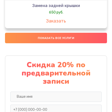
Замена задней крышки
650 руб.
Заказать
Замена аккумулятора
ПОКАЗАТЬ ВСЕ УСЛУГИ
4000 руб.
Заказать
Замена материнской платы
Скидка 20% по
1100 руб.
предварительной
Заказать
записи
Замена масла
750 руб.
Заказать