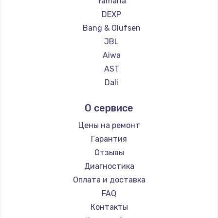
Yamaha
Замена температурного датчика
DEXP
2500 руб.
Bang & Olufsen
Заказать
JBL
Aiwa
Замена электроконфорки
AST
1300 руб.
Dali
Заказать
Supra
О сервисе
Техобслуживание
Цены на ремонт
900 руб.
Гарантия
Заказать
Отзывы
Диагностика
Установка / подключение / демонтаж
Оплата и доставка
1300 руб.
FAQ
Заказать
Контакты