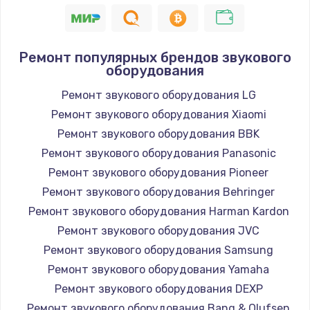
1400 руб.
Заказать
Ремонт популярных брендов звукового
оборудования
Замена / ремонт электронного модуля
управления
Ремонт звукового оборудования LG
600 руб.
Ремонт звукового оборудования Xiaomi
Заказать
Ремонт звукового оборудования BBK
Ремонт звукового оборудования Panasonic
Замена конфорки
Ремонт звукового оборудования Pioneer
1100 руб.
Ремонт звукового оборудования Behringer
Заказать
Ремонт звукового оборудования Harman Kardon
Ремонт звукового оборудования JVC
Замена платы сенсора
Ремонт звукового оборудования Samsung
900 руб.
Ремонт звукового оборудования Yamaha
Заказать
Ремонт звукового оборудования DEXP
Ремонт звукового оборудования Bang & Olufsen