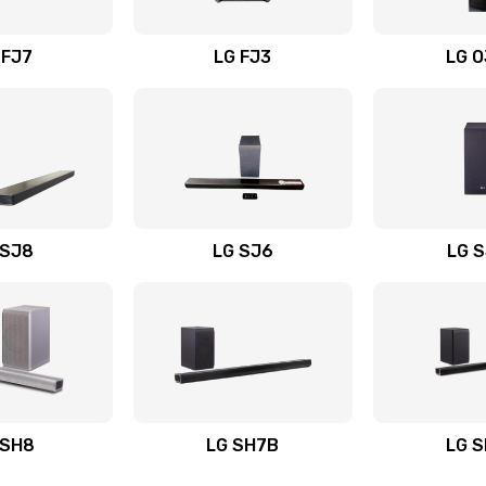
вания
20 мин
3 года
 FJ7
LG FJ3
LG 
30 мин
3 года
20 мин
1 год
50 мин
1 год
 SJ8
LG SJ6
LG 
ьного
60 мин
2 года
40 мин
1 год
авления
50 мин
2 года
 SH8
LG SH7B
LG 
30 мин
3 года