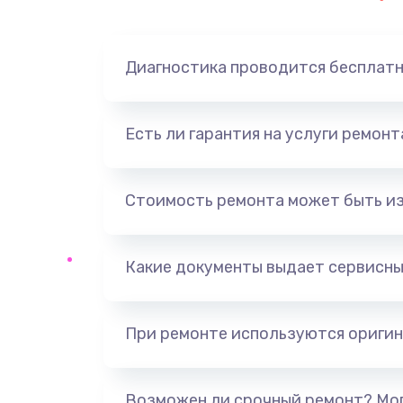
Замена динамика
Диагностика проводится бесплат
Замена корпуса
Замена аккумулятора
Есть ли гарантия на услуги ремон
Замена разъема
Стоимость ремонта может быть и
Ремонт платы
Какие документы выдает сервисны
Не включается
Нет звука
При ремонте используются оригин
Не видит флешку
Возможен ли срочный ремонт? Мог