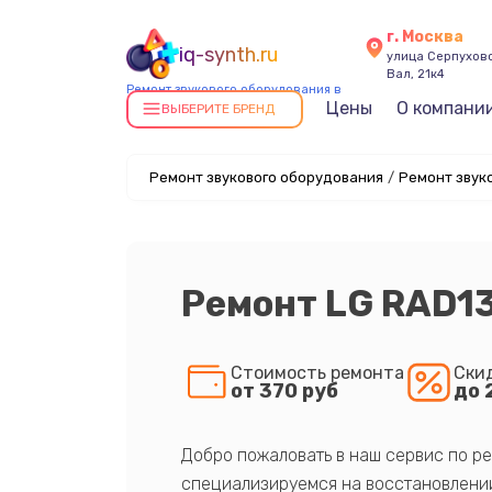
г. Москва
iq-synth.ru
улица Серпухов
Вал, 21к4
Ремонт звукового оборудования в
Цены
О компани
Москве
ВЫБЕРИТЕ БРЕНД
Ремонт звукового оборудования
/
Ремонт звуко
Ремонт LG RAD1
Стоимость ремонта
Ски
от 370 руб
до 
Добро пожаловать в наш сервис по ре
специализируемся на восстановлении