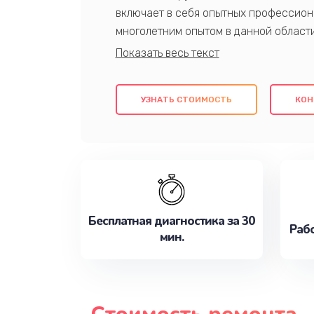
включает в себя опытных профессион
многолетним опытом в данной област
качественный ремонт с использовани
гарантируем качество всех проведенн
клиентам надежное и профессиональн
УЗНАТЬ СТОИМОСТЬ
КОН
потребности наилучшим образом. Не 
сейчас!
Бесплатная диагностика за 30
Рабо
мин.