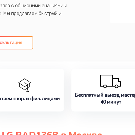
алов с обширными знаниями и
и. Мы предлагаем быстрый и
ем оригинальных компонентов, а также
ых работ. Наша цель - предоставить
ое обслуживание, удовлетворяя их
СУЛЬТАЦИЯ
медлите записаться на ремонт уже
Бесплатный выезд масте
таем с юр. и физ. лицами
40 минут