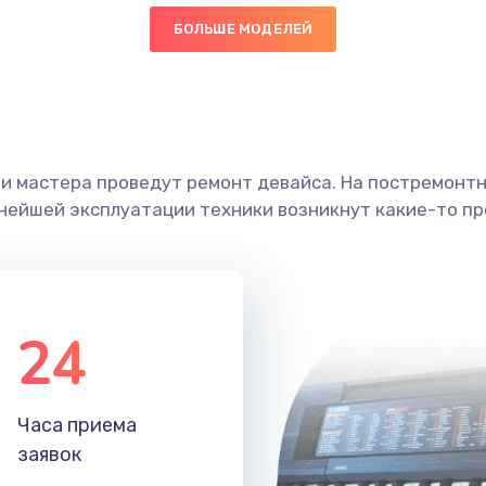
БОЛЬШЕ МОДЕЛЕЙ
60 мин
3 года
граммный
20 мин
3 года
ши мастера проведут ремонт девайса. На постремонт
40 мин
2 года
ьнейшей эксплуатации техники возникнут какие-то пр
60 мин
2 года
60 мин
2 года
24
20 мин
2 года
Часа приема
60 мин
1 год
заявок