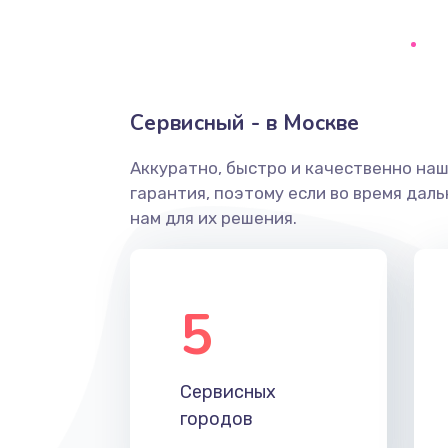
Ремонт системной платы
Снятие системных ошибок/про
Сервисный - в Москве
ремонт
Аккуратно, быстро и качественно на
Ремонт разъема SIM-карты
гарантия, поэтому если во время дал
нам для их решения.
Модернизация
Устранение ошибок
5
Ремонт после залития
Сервисных
Ремонт электроплаты
городов