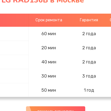
- LG RAD136B в Москве
Срок ремонта
Гарантия
60 мин
2 года
20 мин
2 года
40 мин
2 года
30 мин
3 года
50 мин
1 год
30 мин
2 года