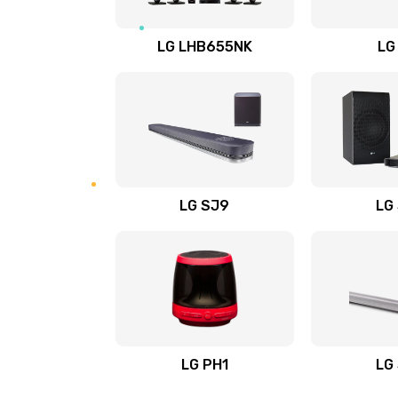
Восстановление после заклини
LG LHB655NK
LG
Восстановление после залития
Замена фильтра
Ремонт корпуса
LG SJ9
LG
Полная профилактика вертикал
пылесоса
Пайка конденсаторов
Ремонт электронного блока упр
LG PH1
LG
Ремонт или замена двигателя