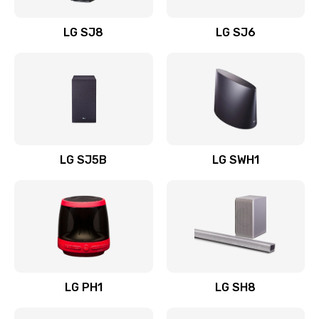
Восстановление после заклинивания
LG SJ8
LG SJ6
1400 руб.
Заказать
Восстановление после залития
1500 руб.
Заказать
LG SJ5B
LG SWH1
Замена фильтра
1500 руб.
Заказать
Ремонт корпуса
LG PH1
LG SH8
1400 руб.