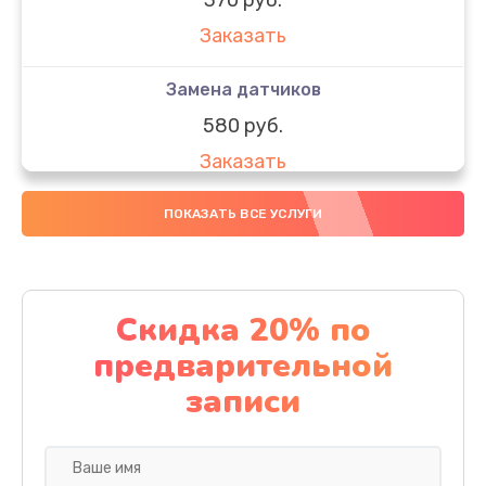
Заказать
Замена датчиков
580 руб.
Заказать
Комплексная чистка
ПОКАЗАТЬ ВСЕ УСЛУГИ
800 руб.
Заказать
Скидка 20% по
Замена дисплея (экрана)
предварительной
2000 руб.
записи
Заказать
Ремонт платы электроники