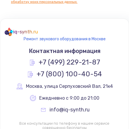
обработку моих персональных данных.
Не реагирует на кнопки
700 руб.
iq-synth.ru
Заказать
Ремонт звукового оборудования в Москве
Не сопряжается с устройством
Контактная информация
900 руб.
+7 (499) 229-21-87
Заказать
+7 (800) 100-40-54
Помехи и искажение звука
Москва
,
 улица Серпуховский Вал, 21к4
900 руб.
Ежедневно с 9:00 до 21:00
Заказать
info@iq-synth.ru
Не работает
1400 руб.
Все консультации по телефону в нашем сервисе
совершенно бесплатны