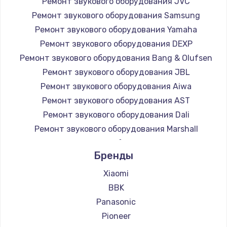
Ремонт звукового оборудования JVC
Заказать
Ремонт звукового оборудования Samsung
Ремонт звукового оборудования Yamaha
Замена микросхемы NFC
Ремонт звукового оборудования DEXP
1100 руб.
Ремонт звукового оборудования Bang & Olufsen
Заказать
Ремонт звукового оборудования JBL
Ремонт звукового оборудования Aiwa
Замена шим-контроллера
Ремонт звукового оборудования AST
3900 руб.
Ремонт звукового оборудования Dali
Ремонт звукового оборудования Marshall
Заказать
Ремонт звукового оборудования Supra
Бренды
Настройка Wi-Fi
1030 руб.
Xiaomi
BBK
Заказать
Panasonic
Замена вебкамеры
Pioneer