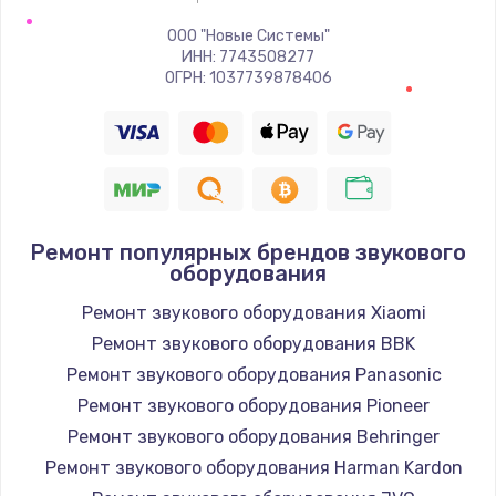
Заказать
ООО "Новые Системы"
ИНН: 7743508277
Восстановление цепи питания, пайка
ОГРН: 1037739878406
880 руб.
Заказать
Программный ремонт/прошивка
390 руб.
Ремонт популярных брендов звукового
Заказать
оборудования
Ремонт звукового оборудования Xiaomi
Замена Bluetooth/Wi-Fi модуля
Ремонт звукового оборудования BBK
800 руб.
Ремонт звукового оборудования Panasonic
Заказать
Ремонт звукового оборудования Pioneer
Ремонт звукового оборудования Behringer
Замена картридера
Ремонт звукового оборудования Harman Kardon
890 руб.