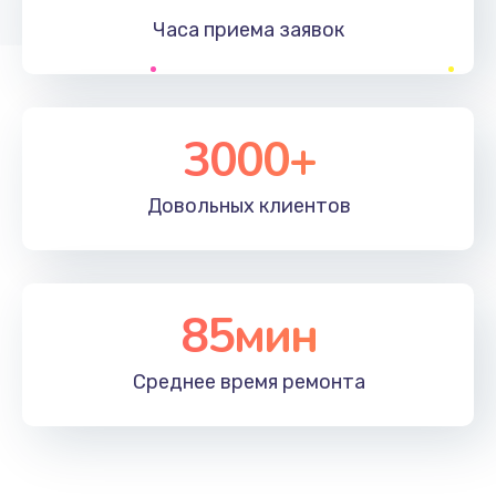
Часа приема
заявок
Заказать
Устранение ошибок
2000 руб.
3000+
Заказать
Довольных
клиентов
Ремонт после залития
2100 руб.
Заказать
85мин
Ремонт электроплаты
Среднее время
ремонта
1400 руб.
Заказать
Замена шнура