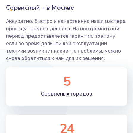
Заказать
Сервисный - в Москве
Ремонт системной платы
Аккуратно, быстро и качественно наши мастера
проведут ремонт девайса. На постремонтный
1600 руб.
период предоставляется гарантия, поэтому
Заказать
если во время дальнейшей эксплуатации
техники возникнут какие-то проблемы, можно
Снятие системных ошибок/программный ремонт
снова обратиться к нам для их решения.
1400 руб.
Заказать
5
Ремонт разъема SIM-карты
Сервисных
городов
880 руб.
Заказать
Модернизация
24
1830 руб.