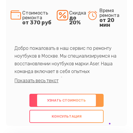
Время
Стоимость
Скидка
ремонта
до
ремонта
от 20
от 370 руб
20%
мин
Добро пожаловать в наш сервис по ремонту
ноутбуков в Москве. Мы специализируемся на
восстановлении ноутбуков марки Aser. Наша
команда включает в себя опытных
профессионалов с обширными знаниями и
многолетним опытом в данной области. Мы
предлагаем быстрый и качественный ремонт с
УЗНАТЬ СТОИМОСТЬ
использованием оригинальных компонентов, а
также гарантируем качество всех
КОНСУЛЬТАЦИЯ
проведенных работ. Наша цель - предоставить
клиентам надежное и профессиональное