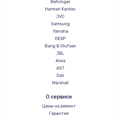
Behringer
1260 руб.
Harman Kardon
Заказать
JVC
Samsung
Установка драйверов
Yamaha
725 руб.
DEXP
Заказать
Bang & Olufsen
JBL
Замена жесткого диска
Aiwa
750 руб.
AST
Заказать
Dali
Marshall
Ремонт цепей питания
Supra
2500 руб.
О сервисе
Заказать
Цены на ремонт
Гарантия
Замена видеокарты