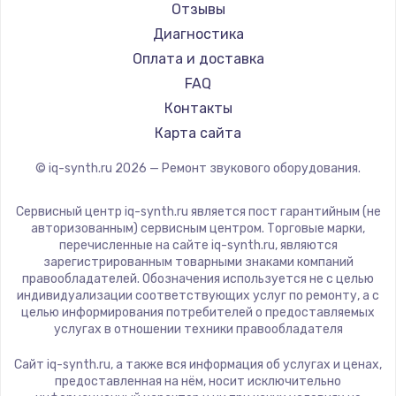
Отзывы
1600 руб.
Диагностика
Заказать
Оплата и доставка
FAQ
Ремонт разъема питания
Контакты
880 руб.
Карта сайта
Заказать
© iq-synth.ru
2026
— Ремонт звукового оборудования.
Замена видеочипа
Сервисный центр iq-synth.ru является пост гарантийным (не
2745 руб.
авторизованным) сервисным центром. Торговые марки,
перечисленные на сайте iq-synth.ru, являются
Заказать
зарегистрированным товарными знаками компаний
правообладателей. Обозначения используется не с целью
индивидуализации соответствующих услуг по ремонту, а с
Замена северного моста
целью информирования потребителей о предоставляемых
2600 руб.
услугах в отношении техники правообладателя
Заказать
Сайт iq-synth.ru, а также вся информация об услугах и ценах,
предоставленная на нём, носит исключительно