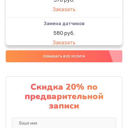
Заказать
Замена датчиков
580 руб.
Заказать
Комплексная чистка
ПОКАЗАТЬ ВСЕ УСЛУГИ
800 руб.
Заказать
Скидка 20% по
Замена дисплея (экрана)
предварительной
2000 руб.
записи
Заказать
Ремонт платы электроники