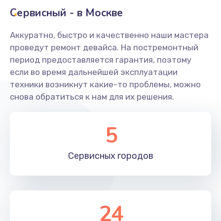
Заказать
Сервисный - в Москве
Ремонт системной платы
Аккуратно, быстро и качественно наши мастера
проведут ремонт девайса. На постремонтный
1600 руб.
период предоставляется гарантия, поэтому
Заказать
если во время дальнейшей эксплуатации
техники возникнут какие-то проблемы, можно
Снятие системных ошибок/программный ремонт
снова обратиться к нам для их решения.
1400 руб.
Заказать
5
Ремонт разъема SIM-карты
Сервисных
городов
880 руб.
Заказать
Модернизация
24
1830 руб.