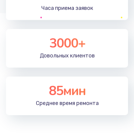
Часа приема
заявок
Заказать
Устранение ошибок
2000 руб.
3000+
Заказать
Довольных
клиентов
Ремонт после залития
2100 руб.
Заказать
85мин
Ремонт электроплаты
Среднее время
ремонта
1400 руб.
Заказать
Замена шнура