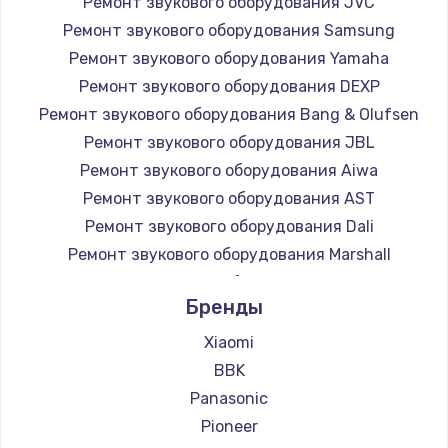
Ремонт звукового оборудования JVC
Заказать
Ремонт звукового оборудования Samsung
Ремонт звукового оборудования Yamaha
Замена микросхемы NFC
Ремонт звукового оборудования DEXP
1100 руб.
Ремонт звукового оборудования Bang & Olufsen
Заказать
Ремонт звукового оборудования JBL
Ремонт звукового оборудования Aiwa
Замена шим-контроллера
Ремонт звукового оборудования AST
3900 руб.
Ремонт звукового оборудования Dali
Ремонт звукового оборудования Marshall
Заказать
Ремонт звукового оборудования Supra
Бренды
Настройка Wi-Fi
1030 руб.
Xiaomi
BBK
Заказать
Panasonic
Замена вебкамеры
Pioneer