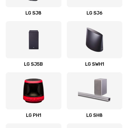
Восстановление после заклинивания
LG SJ8
LG SJ6
1400 руб.
Заказать
Восстановление после залития
1500 руб.
Заказать
LG SJ5B
LG SWH1
Замена фильтра
1500 руб.
Заказать
Ремонт корпуса
LG PH1
LG SH8
1400 руб.