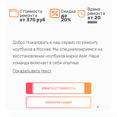
Время
Стоимость
Скидка
ремонта
до
ремонта
от 20
от 370 руб
20%
мин
Добро пожаловать в наш сервис по ремонту
ноутбуков в Москве. Мы специализируемся на
восстановлении ноутбуков марки Aser. Наша
команда включает в себя опытных
профессионалов с обширными знаниями и
многолетним опытом в данной области. Мы
предлагаем быстрый и качественный ремонт с
УЗНАТЬ СТОИМОСТЬ
использованием оригинальных компонентов, а
также гарантируем качество всех
КОНСУЛЬТАЦИЯ
проведенных работ. Наша цель - предоставить
клиентам надежное и профессиональное