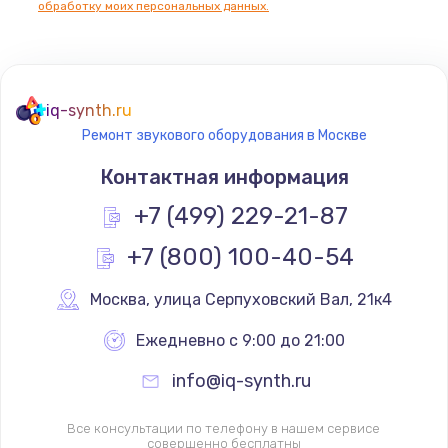
обработку моих персональных данных.
Не реагирует на кнопки
700 руб.
iq-synth.ru
Заказать
Ремонт звукового оборудования в Москве
Не сопряжается с устройством
Контактная информация
900 руб.
+7 (499) 229-21-87
Заказать
+7 (800) 100-40-54
Помехи и искажение звука
Москва
,
 улица Серпуховский Вал, 21к4
900 руб.
Ежедневно с 9:00 до 21:00
Заказать
info@iq-synth.ru
Не работает
1400 руб.
Все консультации по телефону в нашем сервисе
совершенно бесплатны