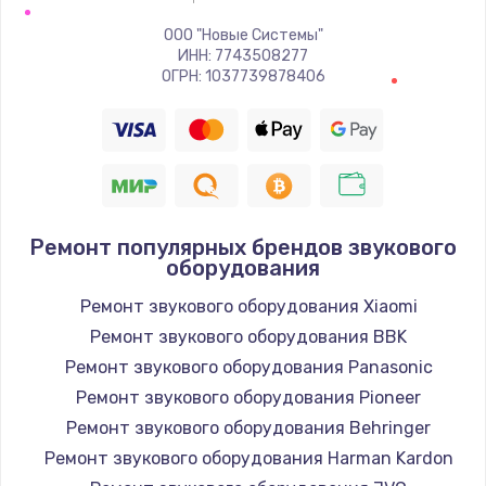
Заказать
ООО "Новые Системы"
ИНН: 7743508277
Восстановление цепи питания, пайка
ОГРН: 1037739878406
880 руб.
Заказать
Программный ремонт/прошивка
390 руб.
Ремонт популярных брендов звукового
Заказать
оборудования
Ремонт звукового оборудования Xiaomi
Замена Bluetooth/Wi-Fi модуля
Ремонт звукового оборудования BBK
800 руб.
Ремонт звукового оборудования Panasonic
Заказать
Ремонт звукового оборудования Pioneer
Ремонт звукового оборудования Behringer
Замена картридера
Ремонт звукового оборудования Harman Kardon
890 руб.