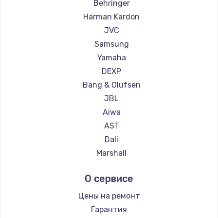
Behringer
1260 руб.
Harman Kardon
Заказать
JVC
Samsung
Установка драйверов
Yamaha
725 руб.
DEXP
Заказать
Bang & Olufsen
JBL
Замена жесткого диска
Aiwa
750 руб.
AST
Заказать
Dali
Marshall
Ремонт цепей питания
Supra
2500 руб.
О сервисе
Заказать
Цены на ремонт
Гарантия
Замена видеокарты