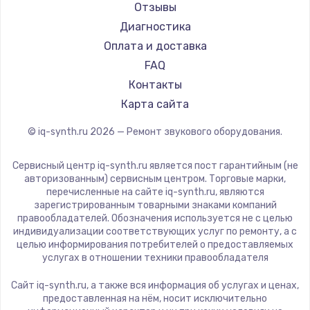
Отзывы
1600 руб.
Диагностика
Заказать
Оплата и доставка
FAQ
Ремонт разъема питания
Контакты
880 руб.
Карта сайта
Заказать
© iq-synth.ru
2026
— Ремонт звукового оборудования.
Замена видеочипа
Сервисный центр iq-synth.ru является пост гарантийным (не
2745 руб.
авторизованным) сервисным центром. Торговые марки,
перечисленные на сайте iq-synth.ru, являются
Заказать
зарегистрированным товарными знаками компаний
правообладателей. Обозначения используется не с целью
индивидуализации соответствующих услуг по ремонту, а с
Замена северного моста
целью информирования потребителей о предоставляемых
2600 руб.
услугах в отношении техники правообладателя
Заказать
Сайт iq-synth.ru, а также вся информация об услугах и ценах,
предоставленная на нём, носит исключительно