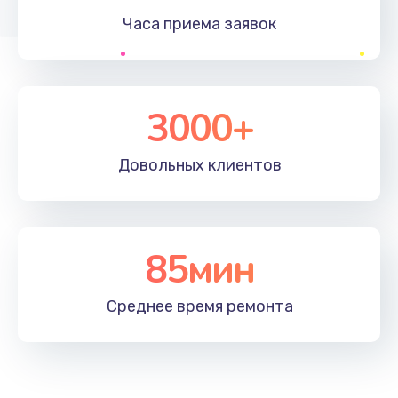
Часа приема
заявок
Заказать
Устранение ошибок
2000 руб.
3000+
Заказать
Довольных
клиентов
Ремонт после залития
2100 руб.
Заказать
85мин
Ремонт электроплаты
Среднее время
ремонта
1400 руб.
Заказать
Замена шнура