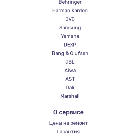
Behringer
1260 руб.
Harman Kardon
Заказать
JVC
Samsung
Установка драйверов
Yamaha
725 руб.
DEXP
Заказать
Bang & Olufsen
JBL
Замена жесткого диска
Aiwa
750 руб.
AST
Заказать
Dali
Marshall
Ремонт цепей питания
Supra
2500 руб.
О сервисе
Заказать
Цены на ремонт
Гарантия
Замена видеокарты