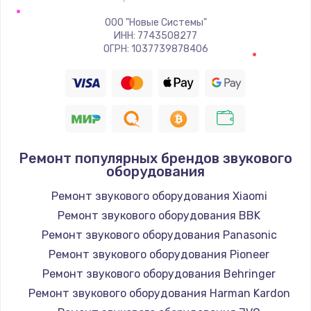
Заказать
ООО "Новые Системы"
ИНН: 7743508277
Восстановление цепи питания, пайка
ОГРН: 1037739878406
880 руб.
Заказать
Программный ремонт/прошивка
390 руб.
Ремонт популярных брендов звукового
Заказать
оборудования
Ремонт звукового оборудования Xiaomi
Замена Bluetooth/Wi-Fi модуля
Ремонт звукового оборудования BBK
800 руб.
Ремонт звукового оборудования Panasonic
Заказать
Ремонт звукового оборудования Pioneer
Ремонт звукового оборудования Behringer
Замена картридера
Ремонт звукового оборудования Harman Kardon
890 руб.