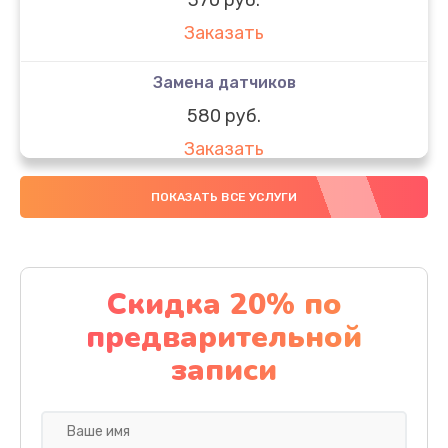
Заказать
Замена датчиков
580 руб.
Заказать
Комплексная чистка
ПОКАЗАТЬ ВСЕ УСЛУГИ
800 руб.
Заказать
Скидка 20% по
Замена дисплея (экрана)
предварительной
2000 руб.
записи
Заказать
Ремонт платы электроники