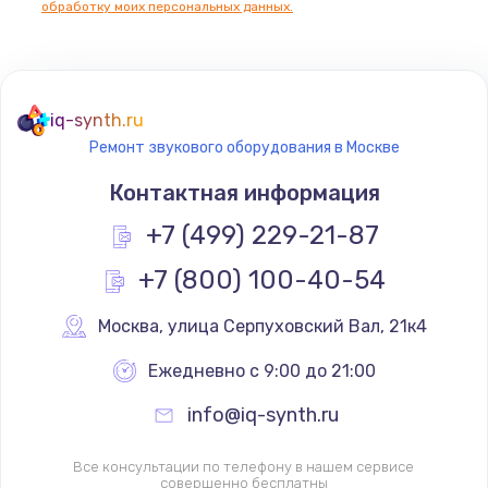
обработку моих персональных данных.
Не реагирует на кнопки
700 руб.
iq-synth.ru
Заказать
Ремонт звукового оборудования в Москве
Не сопряжается с устройством
Контактная информация
900 руб.
+7 (499) 229-21-87
Заказать
+7 (800) 100-40-54
Помехи и искажение звука
Москва
,
 улица Серпуховский Вал, 21к4
900 руб.
Ежедневно с 9:00 до 21:00
Заказать
info@iq-synth.ru
Не работает
1400 руб.
Все консультации по телефону в нашем сервисе
совершенно бесплатны