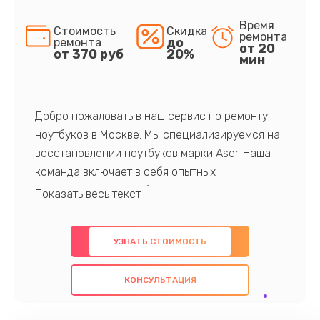
Время
Стоимость
Скидка
ремонта
до
ремонта
от 20
от 370 руб
20%
мин
Добро пожаловать в наш сервис по ремонту
ноутбуков в Москве. Мы специализируемся на
восстановлении ноутбуков марки Aser. Наша
команда включает в себя опытных
профессионалов с обширными знаниями и
многолетним опытом в данной области. Мы
предлагаем быстрый и качественный ремонт с
УЗНАТЬ СТОИМОСТЬ
использованием оригинальных компонентов, а
также гарантируем качество всех
КОНСУЛЬТАЦИЯ
проведенных работ. Наша цель - предоставить
клиентам надежное и профессиональное