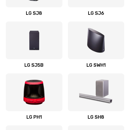
Восстановление после заклинивания
LG SJ8
LG SJ6
1400 руб.
Заказать
Восстановление после залития
1500 руб.
Заказать
LG SJ5B
LG SWH1
Замена фильтра
1500 руб.
Заказать
Ремонт корпуса
LG PH1
LG SH8
1400 руб.