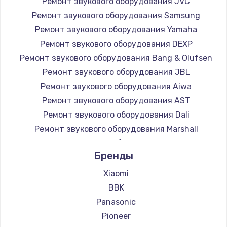
Ремонт звукового оборудования JVC
Заказать
Ремонт звукового оборудования Samsung
Ремонт звукового оборудования Yamaha
Замена микросхемы NFC
Ремонт звукового оборудования DEXP
1100 руб.
Ремонт звукового оборудования Bang & Olufsen
Заказать
Ремонт звукового оборудования JBL
Ремонт звукового оборудования Aiwa
Замена шим-контроллера
Ремонт звукового оборудования AST
3900 руб.
Ремонт звукового оборудования Dali
Ремонт звукового оборудования Marshall
Заказать
Ремонт звукового оборудования Supra
Бренды
Настройка Wi-Fi
1030 руб.
Xiaomi
BBK
Заказать
Panasonic
Замена вебкамеры
Pioneer