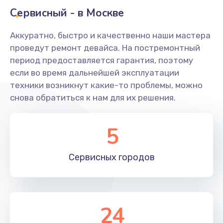
Заказать
Сервисный - в Москве
Ремонт системной платы
Аккуратно, быстро и качественно наши мастера
проведут ремонт девайса. На постремонтный
1600 руб.
период предоставляется гарантия, поэтому
Заказать
если во время дальнейшей эксплуатации
техники возникнут какие-то проблемы, можно
Снятие системных ошибок/программный ремонт
снова обратиться к нам для их решения.
1400 руб.
Заказать
5
Ремонт разъема SIM-карты
Сервисных
городов
880 руб.
Заказать
Модернизация
24
1830 руб.