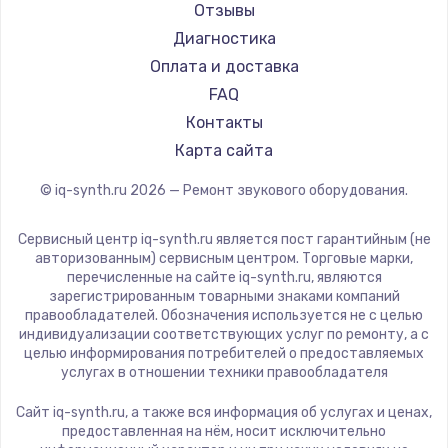
Отзывы
1600 руб.
Диагностика
Заказать
Оплата и доставка
FAQ
Ремонт разъема питания
Контакты
880 руб.
Карта сайта
Заказать
© iq-synth.ru
2026
— Ремонт звукового оборудования.
Замена видеочипа
Сервисный центр iq-synth.ru является пост гарантийным (не
2745 руб.
авторизованным) сервисным центром. Торговые марки,
перечисленные на сайте iq-synth.ru, являются
Заказать
зарегистрированным товарными знаками компаний
правообладателей. Обозначения используется не с целью
индивидуализации соответствующих услуг по ремонту, а с
Замена северного моста
целью информирования потребителей о предоставляемых
2600 руб.
услугах в отношении техники правообладателя
Заказать
Сайт iq-synth.ru, а также вся информация об услугах и ценах,
предоставленная на нём, носит исключительно