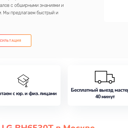
алов с обширными знаниями и
и. Мы предлагаем быстрый и
ем оригинальных компонентов, а также
ых работ. Наша цель - предоставить
ое обслуживание, удовлетворяя их
СУЛЬТАЦИЯ
медлите записаться на ремонт уже
Бесплатный выезд масте
таем с юр. и физ. лицами
40 минут