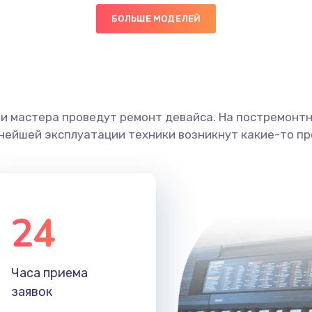
БОЛЬШЕ МОДЕЛЕЙ
30 мин
1 год
граммный
40 мин
3 года
ши мастера проведут ремонт девайса. На постремонт
60 мин
1 год
ьнейшей эксплуатации техники возникнут какие-то пр
20 мин
3 года
30 мин
2 года
24
50 мин
1 год
Часа приема
30 мин
3 года
заявок