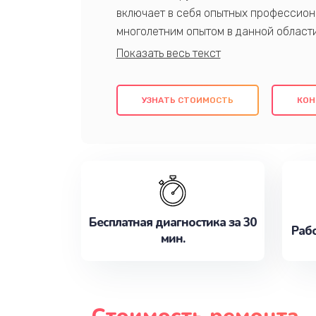
включает в себя опытных профессион
многолетним опытом в данной област
качественный ремонт с использовани
гарантируем качество всех проведенн
клиентам надежное и профессиональн
УЗНАТЬ СТОИМОСТЬ
КОН
потребности наилучшим образом. Не 
сейчас!
Бесплатная диагностика за 30
Рабо
мин.