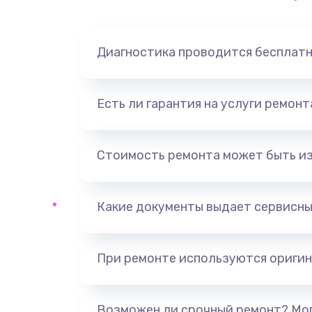
Замена динамика
Диагностика проводится бесплат
Замена корпуса
Замена аккумулятора
Есть ли гарантия на услуги ремон
Замена разъема
Стоимость ремонта может быть и
Ремонт платы
Какие документы выдает сервисны
Не включается
Нет звука
При ремонте используются оригин
Не видит флешку
Возможен ли срочный ремонт? Мог