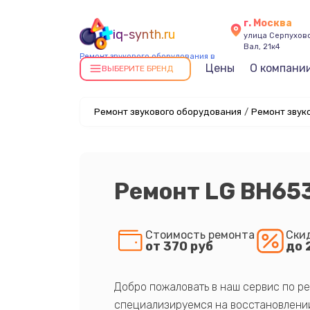
г. Москва
iq-synth.ru
улица Серпухов
Вал, 21к4
Ремонт звукового оборудования в
Цены
О компани
Москве
ВЫБЕРИТЕ БРЕНД
Ремонт звукового оборудования
/
Ремонт звуко
Ремонт LG BH65
Стоимость ремонта
Ски
от 370 руб
до 
Добро пожаловать в наш сервис по ре
специализируемся на восстановлении