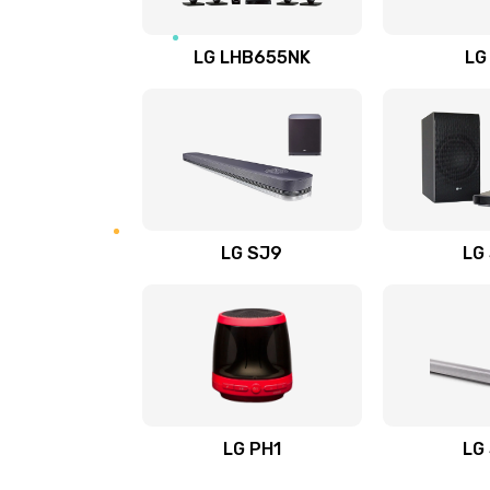
Восстановление после заклини
LG LHB655NK
LG
Восстановление после залития
Замена фильтра
Ремонт корпуса
LG SJ9
LG
Полная профилактика вертикал
пылесоса
Пайка конденсаторов
Ремонт электронного блока упр
LG PH1
LG
Ремонт или замена двигателя