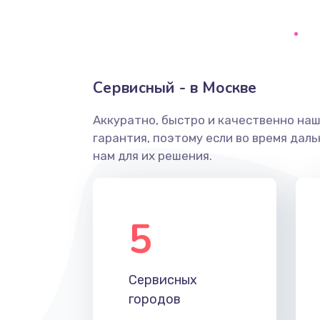
Ремонт системной платы
Снятие системных ошибок/про
Сервисный - в Москве
ремонт
Аккуратно, быстро и качественно на
Ремонт разъема SIM-карты
гарантия, поэтому если во время дал
нам для их решения.
Модернизация
Устранение ошибок
5
Ремонт после залития
Сервисных
Ремонт электроплаты
городов