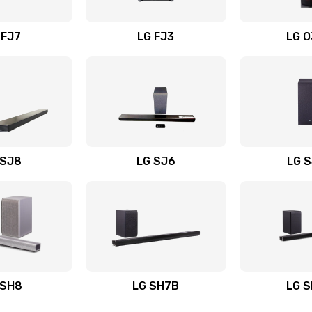
вания
30 мин
3 года
 FJ7
LG FJ3
LG 
30 мин
2 года
20 мин
3 года
30 мин
3 года
 SJ8
LG SJ6
LG 
ьного
40 мин
1 год
30 мин
1 год
авления
60 мин
1 год
 SH8
LG SH7B
LG 
50 мин
1 год