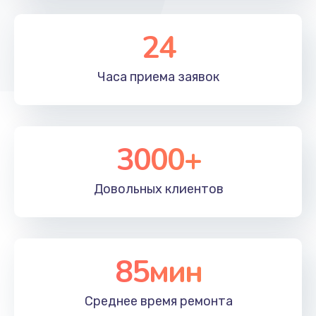
Заказать
24
Ремонт усилителя
2700 руб.
Часа приема
заявок
Заказать
Чистка контактов
800 руб.
3000+
Заказать
Довольных
клиентов
Ремонт сабвуфера
2500 руб.
Заказать
85мин
Замена кабеля питания
Среднее время
ремонта
900 руб.