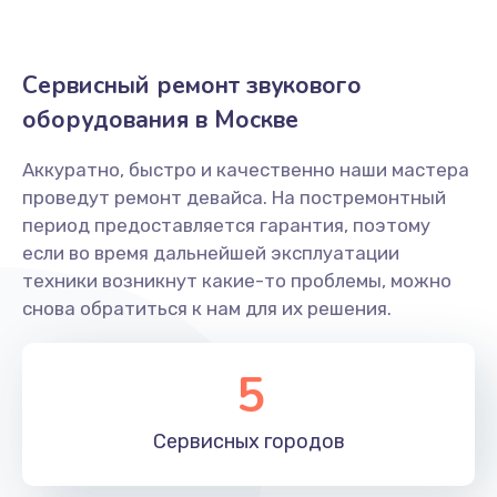
Ремонт блока управления
Сервисный ремонт звукового
2500 руб.
оборудования в Москве
Заказать
Аккуратно, быстро и качественно наши мастера
Замена экрана (дисплея управления)
проведут ремонт девайса. На постремонтный
2400 руб.
период предоставляется гарантия, поэтому
Заказать
если во время дальнейшей эксплуатации
техники возникнут какие-то проблемы, можно
Обновление ПО
снова обратиться к нам для их решения.
700 руб.
5
Заказать
Замена разъема питания
Сервисных
городов
1000 руб.