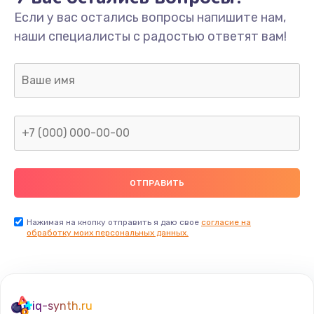
Если у вас остались вопросы напишите нам,
Замена/Pемонт карбюратора
наши специалисты с радостью ответят вам!
1300 руб.
Заказать
Ремонт капиллярной трубки
400 руб.
Заказать
Замена блока питания
1000 руб.
Заказать
Нажимая на кнопку отправить я даю свое
согласие на
обработку моих персональных данных.
Прошивка / разблокировка
900 руб.
Заказать
iq-synth.ru