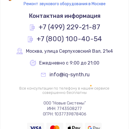
Ремонт звукового оборудования в Москве
Замена термостата
Контактная информация
1200 руб.
Заказать
+7 (499) 229-21-87
+7 (800) 100-40-54
Замена реле
1000 руб.
Москва
,
 улица Серпуховский Вал, 21к4
Заказать
Ежедневно с 9:00 до 21:00
Замена термопредохранителя
info@iq-synth.ru
700 руб.
Заказать
Все консультации по телефону в нашем сервисе
совершенно бесплатны
Замена ТЭНа
ООО "Новые Системы"
ИНН: 7743508277
2500 руб.
ОГРН: 1037739878406
Заказать