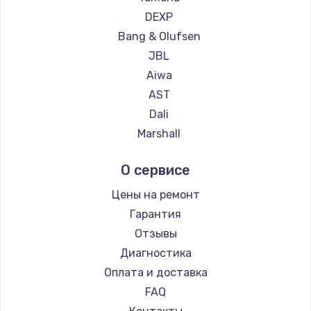
DEXP
Замена температурного датчика
Bang & Olufsen
2500 руб.
JBL
Заказать
Aiwa
AST
Замена электроконфорки
Dali
1300 руб.
Marshall
Заказать
Supra
О сервисе
Техобслуживание
Цены на ремонт
900 руб.
Гарантия
Заказать
Отзывы
Диагностика
Установка / подключение / демонтаж
Оплата и доставка
1300 руб.
FAQ
Заказать