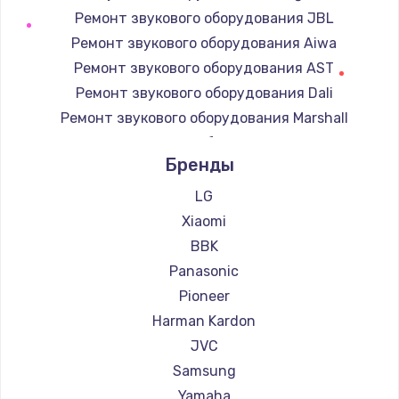
Ремонт звукового оборудования JBL
Замена регулятора режимов конфорки
Ремонт звукового оборудования Aiwa
900 руб.
Ремонт звукового оборудования AST
Заказать
Ремонт звукового оборудования Dali
Ремонт звукового оборудования Marshall
Замена сенсорного датчика
Ремонт звукового оборудования Supra
1300 руб.
Бренды
Заказать
LG
Xiaomi
Замена сигнальной лампы
BBK
1200 руб.
Panasonic
Заказать
Pioneer
Harman Kardon
Замена системной платы
JVC
1500 руб.
Samsung
Заказать
Yamaha