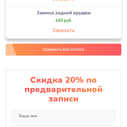
Замена задней крышки
650 руб.
Заказать
Замена аккумулятора
ПОКАЗАТЬ ВСЕ УСЛУГИ
4000 руб.
Заказать
Замена материнской платы
Скидка 20% по
1100 руб.
предварительной
Заказать
записи
Замена масла
750 руб.
Заказать