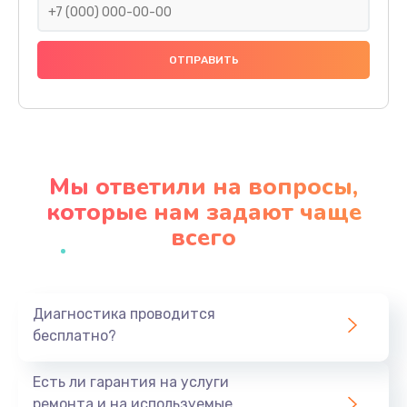
Замена праймера
1000 руб.
Заказать
Ремонт материнской платы
4500 руб.
Мы ответили на вопросы,
Заказать
которые нам задают чаще
всего
Профилактическая чистка
1000 руб.
Заказать
Диагностика проводится
бесплатно?
Прошивка BIOS
1920 руб.
Есть ли гарантия на услуги
Заказать
ремонта и на используемые