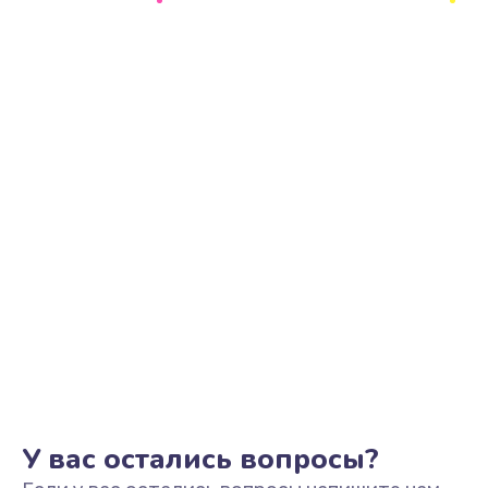
Ремонт цепи питания
2500 руб.
Заказать
Замена видеоадаптера (видеокарты)
1800 руб.
Заказать
Замена, перепайка чипа
1300 руб.
Заказать
Замена HDMI-разъема
650 руб.
Заказать
У вас остались вопросы?