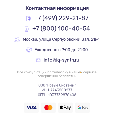
Замена термостата
Контактная информация
1200 руб.
Заказать
+7 (499) 229-21-87
+7 (800) 100-40-54
Замена реле
1000 руб.
Москва
,
 улица Серпуховский Вал, 21к4
Заказать
Ежедневно с 9:00 до 21:00
Замена термопредохранителя
info@iq-synth.ru
700 руб.
Заказать
Все консультации по телефону в нашем сервисе
совершенно бесплатны
Замена ТЭНа
ООО "Новые Системы"
ИНН: 7743508277
2500 руб.
ОГРН: 1037739878406
Заказать
Замена шнура