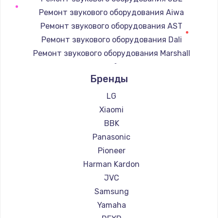
Замена регулятора режимов конфорки
Ремонт звукового оборудования Aiwa
900 руб.
Ремонт звукового оборудования AST
Заказать
Ремонт звукового оборудования Dali
Ремонт звукового оборудования Marshall
Замена сенсорного датчика
Ремонт звукового оборудования Supra
1300 руб.
Бренды
Заказать
LG
Xiaomi
Замена сигнальной лампы
BBK
1200 руб.
Panasonic
Заказать
Pioneer
Harman Kardon
Замена системной платы
JVC
1500 руб.
Samsung
Заказать
Yamaha