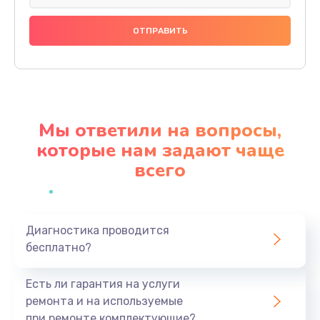
Замена праймера
1000 руб.
Заказать
Ремонт материнской платы
4500 руб.
Мы ответили на вопросы,
Заказать
которые нам задают чаще
всего
Профилактическая чистка
1000 руб.
Заказать
Диагностика проводится
бесплатно?
Прошивка BIOS
1920 руб.
Есть ли гарантия на услуги
Заказать
ремонта и на используемые
при ремонте комплектующие?