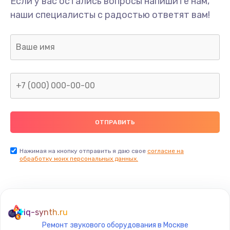
Если у вас остались вопросы напишите нам,
Замена/Pемонт карбюратора
наши специалисты с радостью ответят вам!
1300 руб.
Заказать
Ремонт капиллярной трубки
400 руб.
Заказать
Замена блока питания
1000 руб.
Заказать
Нажимая на кнопку отправить я даю свое
согласие на
обработку моих персональных данных.
Прошивка / разблокировка
900 руб.
Заказать
iq-synth.ru
Ремонт звукового оборудования в Москве