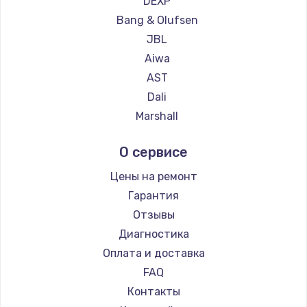
DEXP
Замена температурного датчика
Bang & Olufsen
2500 руб.
JBL
Заказать
Aiwa
AST
Замена электроконфорки
Dali
1300 руб.
Marshall
Заказать
Supra
О сервисе
Техобслуживание
Цены на ремонт
900 руб.
Гарантия
Заказать
Отзывы
Диагностика
Установка / подключение / демонтаж
Оплата и доставка
1300 руб.
FAQ
Заказать
Контакты