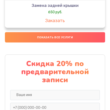
Замена задней крышки
650 руб.
Заказать
Замена аккумулятора
ПОКАЗАТЬ ВСЕ УСЛУГИ
4000 руб.
Заказать
Замена материнской платы
Скидка 20% по
1100 руб.
предварительной
Заказать
записи
Замена масла
750 руб.
Заказать