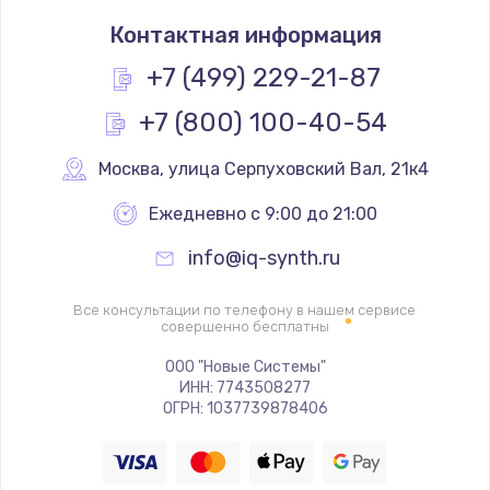
Замена термостата
Контактная информация
1200 руб.
Заказать
+7 (499) 229-21-87
+7 (800) 100-40-54
Замена реле
1000 руб.
Москва
,
 улица Серпуховский Вал, 21к4
Заказать
Ежедневно с 9:00 до 21:00
Замена термопредохранителя
info@iq-synth.ru
700 руб.
Заказать
Все консультации по телефону в нашем сервисе
совершенно бесплатны
Замена ТЭНа
ООО "Новые Системы"
ИНН: 7743508277
2500 руб.
ОГРН: 1037739878406
Заказать
Замена шнура