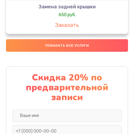
Замена задней крышки
650 руб.
Заказать
Замена аккумулятора
ПОКАЗАТЬ ВСЕ УСЛУГИ
4000 руб.
Заказать
Замена материнской платы
Скидка 20% по
1100 руб.
предварительной
Заказать
записи
Замена масла
750 руб.
Заказать