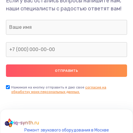
Если у вас остались вопросы напишите нам,
Замена/Pемонт карбюратора
наши специалисты с радостью ответят вам!
1300 руб.
Заказать
Ремонт капиллярной трубки
400 руб.
Заказать
Замена блока питания
1000 руб.
Заказать
Нажимая на кнопку отправить я даю свое
согласие на
обработку моих персональных данных.
Прошивка / разблокировка
900 руб.
Заказать
iq-synth.ru
Ремонт звукового оборудования в Москве