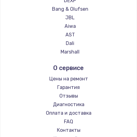
DEXP
Замена температурного датчика
Bang & Olufsen
2500 руб.
JBL
Заказать
Aiwa
AST
Замена электроконфорки
Dali
1300 руб.
Marshall
Заказать
Supra
О сервисе
Техобслуживание
Цены на ремонт
900 руб.
Гарантия
Заказать
Отзывы
Диагностика
Установка / подключение / демонтаж
Оплата и доставка
1300 руб.
FAQ
Заказать
Контакты