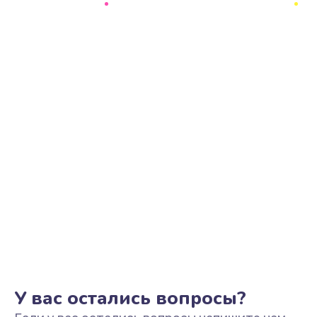
Ремонт цепи питания
2500 руб.
Заказать
Замена видеоадаптера (видеокарты)
1800 руб.
Заказать
Замена, перепайка чипа
1300 руб.
Заказать
Замена HDMI-разъема
650 руб.
Заказать
У вас остались вопросы?