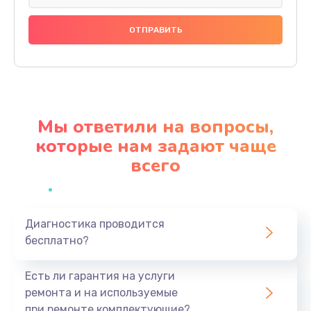
Замена праймера
1000 руб.
Заказать
Ремонт материнской платы
4500 руб.
Мы ответили на вопросы,
Заказать
которые нам задают чаще
всего
Профилактическая чистка
1000 руб.
Заказать
Диагностика проводится
бесплатно?
Прошивка BIOS
1920 руб.
Есть ли гарантия на услуги
Заказать
ремонта и на используемые
при ремонте комплектующие?