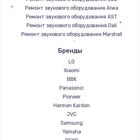
Замена регулятора режимов конфорки
Ремонт звукового оборудования Aiwa
900 руб.
Ремонт звукового оборудования AST
Заказать
Ремонт звукового оборудования Dali
Ремонт звукового оборудования Marshall
Замена сенсорного датчика
Ремонт звукового оборудования Supra
1300 руб.
Бренды
Заказать
LG
Xiaomi
Замена сигнальной лампы
BBK
1200 руб.
Panasonic
Заказать
Pioneer
Harman Kardon
Замена системной платы
JVC
1500 руб.
Samsung
Заказать
Yamaha