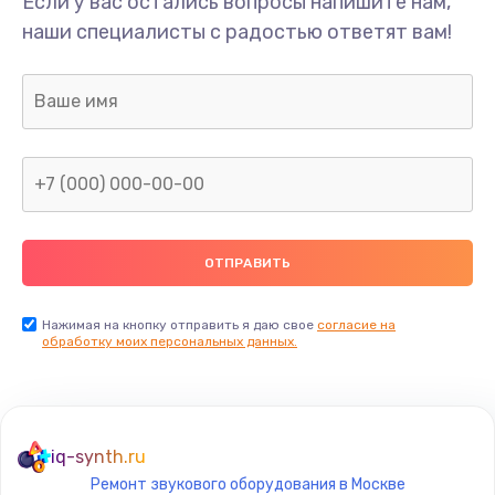
Если у вас остались вопросы напишите нам,
Замена/Pемонт карбюратора
наши специалисты с радостью ответят вам!
1300 руб.
Заказать
Ремонт капиллярной трубки
400 руб.
Заказать
Замена блока питания
1000 руб.
Заказать
Нажимая на кнопку отправить я даю свое
согласие на
обработку моих персональных данных.
Прошивка / разблокировка
900 руб.
Заказать
iq-synth.ru
Ремонт звукового оборудования в Москве