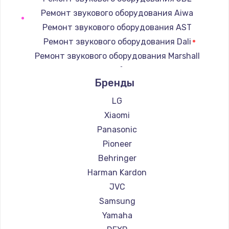
Замена регулятора режимов конфорки
Ремонт звукового оборудования Aiwa
900 руб.
Ремонт звукового оборудования AST
Заказать
Ремонт звукового оборудования Dali
Ремонт звукового оборудования Marshall
Замена сенсорного датчика
Ремонт звукового оборудования Supra
1300 руб.
Бренды
Заказать
LG
Xiaomi
Замена сигнальной лампы
Panasonic
1200 руб.
Pioneer
Заказать
Behringer
Harman Kardon
Замена системной платы
JVC
1500 руб.
Samsung
Заказать
Yamaha