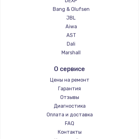
DEXP
Замена температурного датчика
Bang & Olufsen
2500 руб.
JBL
Заказать
Aiwa
AST
Замена электроконфорки
Dali
1300 руб.
Marshall
Заказать
Supra
О сервисе
Техобслуживание
Цены на ремонт
900 руб.
Гарантия
Заказать
Отзывы
Диагностика
Установка / подключение / демонтаж
Оплата и доставка
1300 руб.
FAQ
Заказать
Контакты