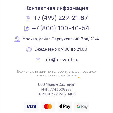
Замена термостата
Контактная информация
1200 руб.
Заказать
+7 (499) 229-21-87
+7 (800) 100-40-54
Замена реле
1000 руб.
Москва
,
 улица Серпуховский Вал, 21к4
Заказать
Ежедневно с 9:00 до 21:00
Замена термопредохранителя
info@iq-synth.ru
700 руб.
Заказать
Все консультации по телефону в нашем сервисе
совершенно бесплатны
Замена ТЭНа
ООО "Новые Системы"
ИНН: 7743508277
2500 руб.
ОГРН: 1037739878406
Заказать
Замена шнура