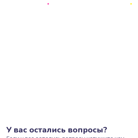
Ремонт цепи питания
2500 руб.
Заказать
Замена видеоадаптера (видеокарты)
1800 руб.
Заказать
Замена, перепайка чипа
1300 руб.
Заказать
Замена HDMI-разъема
650 руб.
Заказать
У вас остались вопросы?