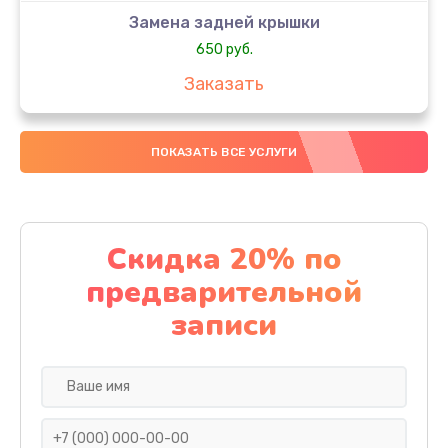
Замена задней крышки
650 руб.
Заказать
Замена аккумулятора
ПОКАЗАТЬ ВСЕ УСЛУГИ
4000 руб.
Заказать
Замена материнской платы
Скидка 20% по
1100 руб.
предварительной
Заказать
записи
Замена масла
750 руб.
Заказать