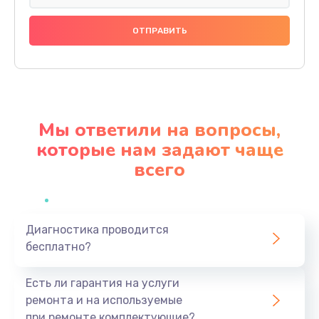
Замена праймера
1000 руб.
Заказать
Ремонт материнской платы
4500 руб.
Мы ответили на вопросы,
Заказать
которые нам задают чаще
всего
Профилактическая чистка
1000 руб.
Заказать
Диагностика проводится
бесплатно?
Прошивка BIOS
1920 руб.
Есть ли гарантия на услуги
Заказать
ремонта и на используемые
при ремонте комплектующие?