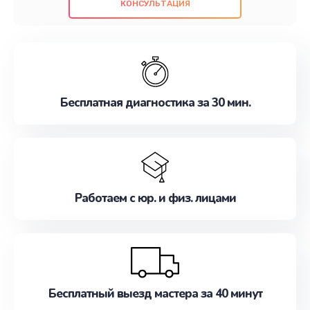
КОНСУЛЬТАЦИЯ
проведенных работ. Наша цель - предоставить
клиентам надежное и профессиональное
обслуживание, удовлетворяя их потребности
наилучшим образом. Не медлите записаться на
ремонт уже сейчас!
Бесплатная диагностика за 30 мин.
Работаем с юр. и физ. лицами
Бесплатный выезд мастера за 40 минут