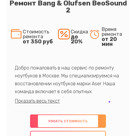
Ремонт Bang & Olufsen BeoSound
2
Время
Стоимость
Скидка
ремонта
до
ремонта
от 20
от 350 руб
20%
мин
Добро пожаловать в наш сервис по ремонту
ноутбуков в Москве. Мы специализируемся на
восстановлении ноутбуков марки Aser. Наша
команда включает в себя опытных
профессионалов с обширными знаниями и
многолетним опытом в данной области. Мы
предлагаем быстрый и качественный ремонт с
УЗНАТЬ СТОИМОСТЬ
использованием оригинальных компонентов, а
также гарантируем качество всех