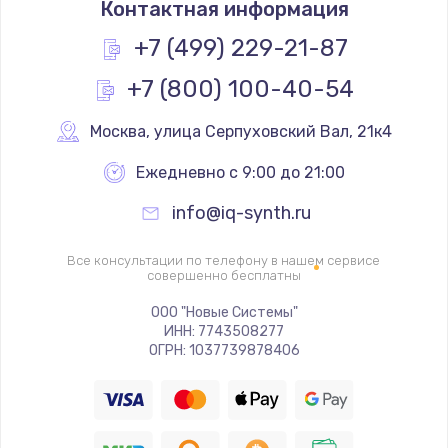
Контактная информация
1200 руб.
Заказать
+7 (499) 229-21-87
+7 (800) 100-40-54
Замена реле
1000 руб.
Москва
,
 улица Серпуховский Вал, 21к4
Заказать
Ежедневно с 9:00 до 21:00
Замена термопредохранителя
info@iq-synth.ru
700 руб.
Заказать
Все консультации по телефону в нашем сервисе
совершенно бесплатны
Замена ТЭНа
ООО "Новые Системы"
ИНН: 7743508277
2500 руб.
ОГРН: 1037739878406
Заказать
Замена шнура