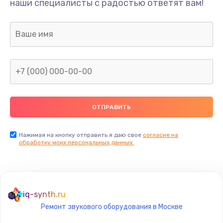
наши специалисты с радостью ответят вам!
1300 руб.
Заказать
Ремонт капиллярной трубки
400 руб.
Заказать
Замена блока питания
1000 руб.
Заказать
Нажимая на кнопку отправить я даю свое
согласие на
обработку моих персональных данных.
Прошивка / разблокировка
900 руб.
Заказать
iq-synth.ru
Ремонт звукового оборудования в Москве
Замена термостата