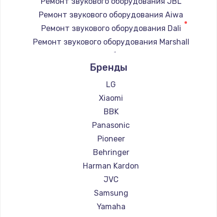
Ремонт звукового оборудования JBL
900 руб.
Ремонт звукового оборудования Aiwa
Заказать
Ремонт звукового оборудования Dali
Ремонт звукового оборудования Marshall
Замена сенсорного датчика
Ремонт звукового оборудования Supra
1300 руб.
Бренды
Заказать
LG
Xiaomi
Замена сигнальной лампы
BBK
1200 руб.
Panasonic
Заказать
Pioneer
Behringer
Замена системной платы
Harman Kardon
1500 руб.
JVC
Заказать
Samsung
Yamaha
Замена температурного датчика