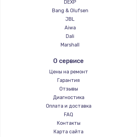
DEXP
2500 руб.
Bang & Olufsen
Заказать
JBL
Aiwa
Замена электроконфорки
Dali
1300 руб.
Marshall
Заказать
Supra
О сервисе
Техобслуживание
Цены на ремонт
900 руб.
Гарантия
Заказать
Отзывы
Диагностика
Установка / подключение / демонтаж
Оплата и доставка
1300 руб.
FAQ
Заказать
Контакты
Прошивка
Карта сайта