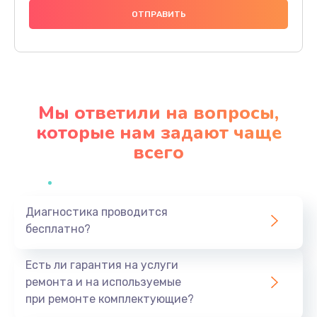
1000 руб.
Заказать
Ремонт материнской платы
4500 руб.
Мы ответили на вопросы,
Заказать
которые нам задают чаще
всего
Профилактическая чистка
1000 руб.
Заказать
Диагностика проводится
бесплатно?
Прошивка BIOS
1920 руб.
Есть ли гарантия на услуги
Заказать
ремонта и на используемые
при ремонте комплектующие?
Замена северного моста