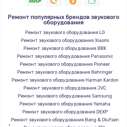
1400 руб.
Заказать
Ремонт популярных брендов звукового
оборудования
Замена / ремонт электронного модуля
управления
Ремонт звукового оборудования LG
600 руб.
Ремонт звукового оборудования Xiaomi
Заказать
Ремонт звукового оборудования BBK
Ремонт звукового оборудования Panasonic
Замена конфорки
Ремонт звукового оборудования Pioneer
1100 руб.
Ремонт звукового оборудования Behringer
Заказать
Ремонт звукового оборудования Harman Kardon
Ремонт звукового оборудования JVC
Замена платы сенсора
Ремонт звукового оборудования Samsung
900 руб.
Ремонт звукового оборудования Yamaha
Заказать
Ремонт звукового оборудования DEXP
Ремонт звукового оборудования Bang & Olufsen
Замена регулятора режимов конфорки