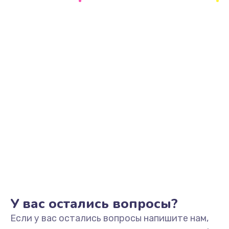
2500 руб.
Заказать
Замена видеоадаптера (видеокарты)
1800 руб.
Заказать
Замена, перепайка чипа
1300 руб.
Заказать
Замена HDMI-разъема
650 руб.
Заказать
У вас остались вопросы?
Если у вас остались вопросы напишите нам,
Замена/Pемонт карбюратора