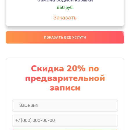
650 руб.
Заказать
Замена аккумулятора
ПОКАЗАТЬ ВСЕ УСЛУГИ
4000 руб.
Заказать
Замена материнской платы
Скидка 20% по
1100 руб.
предварительной
Заказать
записи
Замена масла
750 руб.
Заказать
Замена праймера