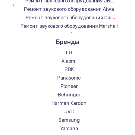
Ремонт звукового оборудования JBL
900 руб.
Ремонт звукового оборудования Aiwa
Заказать
Ремонт звукового оборудования Dali
Ремонт звукового оборудования Marshall
Замена сенсорного датчика
Ремонт звукового оборудования Supra
1300 руб.
Бренды
Заказать
LG
Xiaomi
Замена сигнальной лампы
BBK
1200 руб.
Panasonic
Заказать
Pioneer
Behringer
Замена системной платы
Harman Kardon
1500 руб.
JVC
Заказать
Samsung
Yamaha
Замена температурного датчика