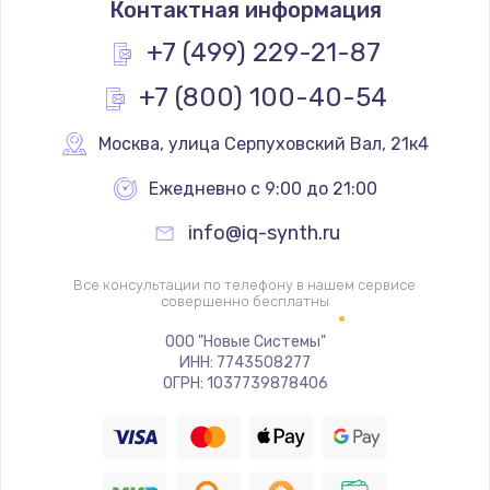
Контактная информация
1200 руб.
Заказать
+7 (499) 229-21-87
+7 (800) 100-40-54
Замена реле
1000 руб.
Москва
,
 улица Серпуховский Вал, 21к4
Заказать
Ежедневно с 9:00 до 21:00
Замена термопредохранителя
info@iq-synth.ru
700 руб.
Заказать
Все консультации по телефону в нашем сервисе
совершенно бесплатны
Замена ТЭНа
ООО "Новые Системы"
ИНН: 7743508277
2500 руб.
ОГРН: 1037739878406
Заказать
Замена шнура