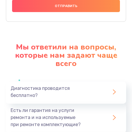
1000 руб.
Заказать
Ремонт материнской платы
4500 руб.
Мы ответили на вопросы,
Заказать
которые нам задают чаще
всего
Профилактическая чистка
1000 руб.
Заказать
Диагностика проводится
бесплатно?
Прошивка BIOS
1920 руб.
Есть ли гарантия на услуги
Заказать
ремонта и на используемые
при ремонте комплектующие?
Замена северного моста