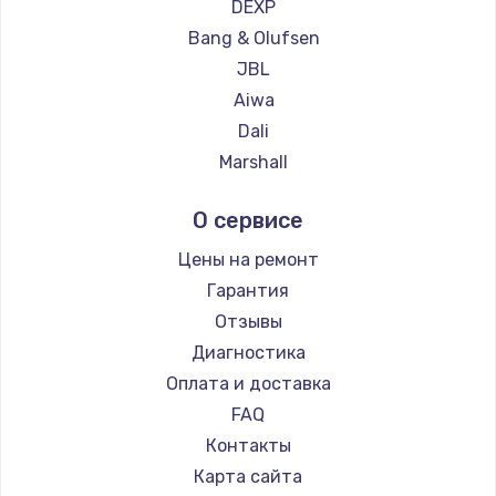
DEXP
2500 руб.
Bang & Olufsen
Заказать
JBL
Aiwa
Замена электроконфорки
Dali
1300 руб.
Marshall
Заказать
Supra
О сервисе
Техобслуживание
Цены на ремонт
900 руб.
Гарантия
Заказать
Отзывы
Диагностика
Установка / подключение / демонтаж
Оплата и доставка
1300 руб.
FAQ
Заказать
Контакты
Прошивка
Карта сайта