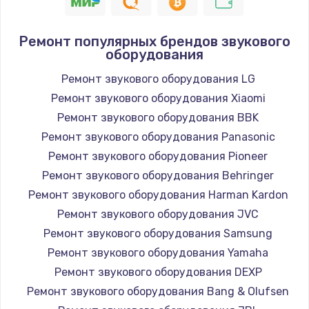
1400 руб.
Заказать
Ремонт популярных брендов звукового
оборудования
Замена / ремонт электронного модуля
управления
Ремонт звукового оборудования LG
600 руб.
Ремонт звукового оборудования Xiaomi
Заказать
Ремонт звукового оборудования BBK
Ремонт звукового оборудования Panasonic
Замена конфорки
Ремонт звукового оборудования Pioneer
1100 руб.
Ремонт звукового оборудования Behringer
Заказать
Ремонт звукового оборудования Harman Kardon
Ремонт звукового оборудования JVC
Замена платы сенсора
Ремонт звукового оборудования Samsung
900 руб.
Ремонт звукового оборудования Yamaha
Заказать
Ремонт звукового оборудования DEXP
Ремонт звукового оборудования Bang & Olufsen
Замена регулятора режимов конфорки