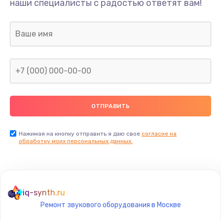
наши специалисты с радостью ответят вам!
1300 руб.
Заказать
Ремонт капиллярной трубки
400 руб.
Заказать
Замена блока питания
1000 руб.
Заказать
Нажимая на кнопку отправить я даю свое
согласие на
обработку моих персональных данных.
Прошивка / разблокировка
900 руб.
Заказать
iq-synth.ru
Ремонт звукового оборудования в Москве
Замена термостата