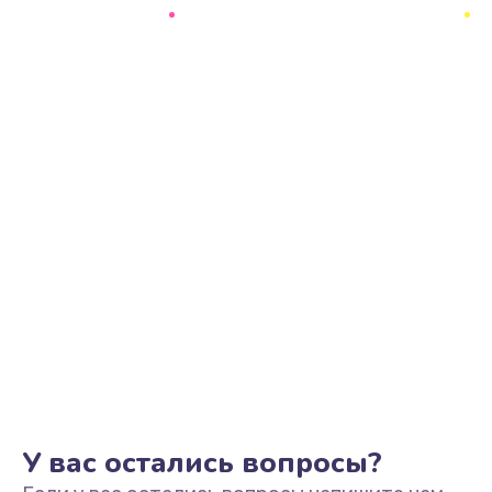
Ремонт цепи питания
2500 руб.
Заказать
Замена видеоадаптера (видеокарты)
1800 руб.
Заказать
Замена, перепайка чипа
1300 руб.
Заказать
Замена HDMI-разъема
650 руб.
Заказать
У вас остались вопросы?