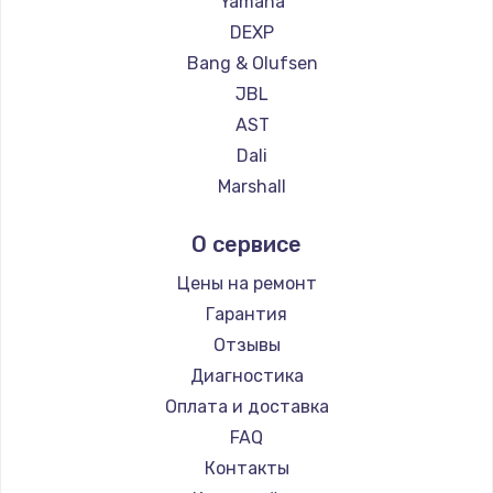
Yamaha
Замена температурного датчика
DEXP
2500 руб.
Bang & Olufsen
Заказать
JBL
AST
Замена электроконфорки
Dali
1300 руб.
Marshall
Заказать
Supra
О сервисе
Техобслуживание
Цены на ремонт
900 руб.
Гарантия
Заказать
Отзывы
Диагностика
Установка / подключение / демонтаж
Оплата и доставка
1300 руб.
FAQ
Заказать
Контакты