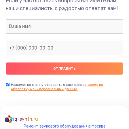
Если у вас остались вопросы напишите нам,
Замена/Pемонт карбюратора
наши специалисты с радостью ответят вам!
1300 руб.
Заказать
Ремонт капиллярной трубки
400 руб.
Заказать
Замена блока питания
1000 руб.
Заказать
Нажимая на кнопку отправить я даю свое
согласие на
обработку моих персональных данных.
Прошивка / разблокировка
900 руб.
Заказать
iq-synth.ru
Ремонт звукового оборудования в Москве