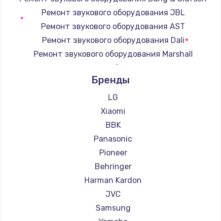
Замена регулятора режимов конфорки
Ремонт звукового оборудования JBL
900 руб.
Ремонт звукового оборудования AST
Заказать
Ремонт звукового оборудования Dali
Ремонт звукового оборудования Marshall
Замена сенсорного датчика
Ремонт звукового оборудования Supra
1300 руб.
Бренды
Заказать
LG
Xiaomi
Замена сигнальной лампы
BBK
1200 руб.
Panasonic
Заказать
Pioneer
Behringer
Замена системной платы
Harman Kardon
1500 руб.
JVC
Заказать
Samsung