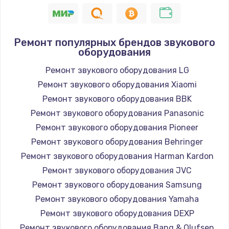
1400 руб.
Заказать
Ремонт популярных брендов звукового
оборудования
Замена / ремонт электронного модуля
управления
Ремонт звукового оборудования LG
600 руб.
Ремонт звукового оборудования Xiaomi
Заказать
Ремонт звукового оборудования BBK
Ремонт звукового оборудования Panasonic
Замена конфорки
Ремонт звукового оборудования Pioneer
1100 руб.
Ремонт звукового оборудования Behringer
Заказать
Ремонт звукового оборудования Harman Kardon
Ремонт звукового оборудования JVC
Замена платы сенсора
Ремонт звукового оборудования Samsung
900 руб.
Ремонт звукового оборудования Yamaha
Заказать
Ремонт звукового оборудования DEXP
Ремонт звукового оборудования Bang & Olufsen