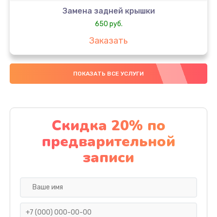
Замена задней крышки
650 руб.
Заказать
Замена аккумулятора
ПОКАЗАТЬ ВСЕ УСЛУГИ
4000 руб.
Заказать
Замена материнской платы
Скидка 20% по
1100 руб.
предварительной
Заказать
записи
Замена масла
750 руб.
Заказать