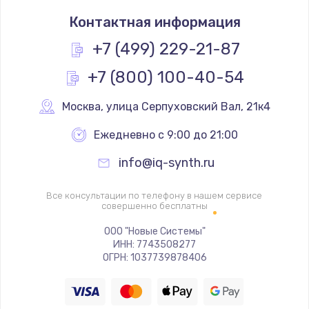
Замена термостата
Контактная информация
1200 руб.
Заказать
+7 (499) 229-21-87
+7 (800) 100-40-54
Замена реле
1000 руб.
Москва
,
 улица Серпуховский Вал, 21к4
Заказать
Ежедневно с 9:00 до 21:00
Замена термопредохранителя
info@iq-synth.ru
700 руб.
Заказать
Все консультации по телефону в нашем сервисе
совершенно бесплатны
Замена ТЭНа
ООО "Новые Системы"
ИНН: 7743508277
2500 руб.
ОГРН: 1037739878406
Заказать
Замена шнура