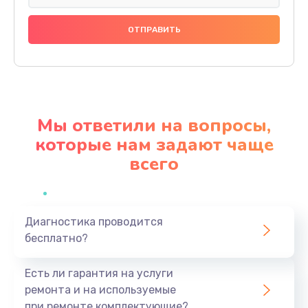
Замена праймера
1000 руб.
Заказать
Ремонт материнской платы
4500 руб.
Мы ответили на вопросы,
Заказать
которые нам задают чаще
всего
Профилактическая чистка
1000 руб.
Заказать
Диагностика проводится
бесплатно?
Прошивка BIOS
1920 руб.
Есть ли гарантия на услуги
Заказать
ремонта и на используемые
при ремонте комплектующие?