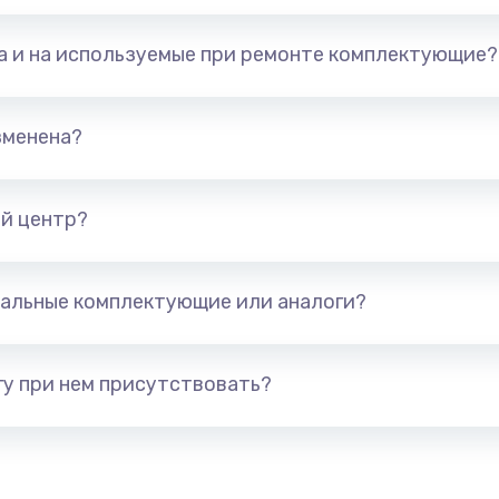
та и на используемые при ремонте комплектующие?
арты)
1800 руб.
Заказ
1300 руб.
Заказ
зменена?
650 руб.
Заказ
й центр?
1300 руб.
Заказ
альные комплектующие или аналоги?
400 руб.
Заказ
1000 руб.
Заказ
у при нем присутствовать?
900 руб.
Заказ