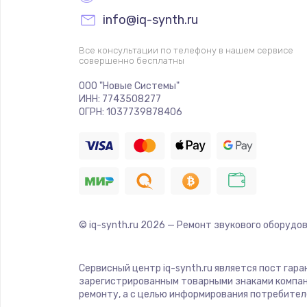
info@iq-synth.ru
Прошивка
Все консультации по телефону в нашем сервисе
совершенно бесплатны
Ремонт платы электроники
ООО "Новые Системы"
ИНН: 7743508277
Комплексная чистка
ОГРН: 1037739878406
Замена датчиков
Замена шнура питания
© iq-synth.ru
2026
— Ремонт звукового оборудов
Ремонт кнопки
Настройка
Сервисный центр iq-synth.ru является пост гар
зарегистрированным товарными знаками компан
ремонту, а с целью информирования потребител
Ремонт корпуса