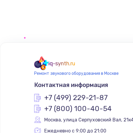
Замена регулятора режимов ко
Замена сенсорного датчика
Замена сигнальной лампы
Замена системной платы
iq-synth.ru
Ремонт звукового оборудования в Москве
Замена температурного датчик
Контактная информация
Замена электроконфорки
+7 (499) 229-21-87
+7 (800) 100-40-54
Техобслуживание
Москва
,
 улица Серпуховский Вал, 21к
Установка / подключение / дем
Ежедневно с 9:00 до 21:00