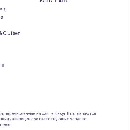
Карта сайта
ung
ать
ha
ать
& Olufsen
ать
ать
ll
ать
ать
ать
, перечисленные на сайте iq-synth.ru, являются
дивидуализации соответствующих услуг по
ателя
ать