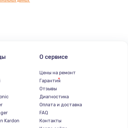
ональных данных.
ать
ать
ать
ды
О сервисе
ать
Цены на ремонт
ать
i
Гарантия
Отзывы
ать
onic
Диагностика
er
Оплата и доставка
ать
nger
FAQ
n Kardon
Контакты
ать