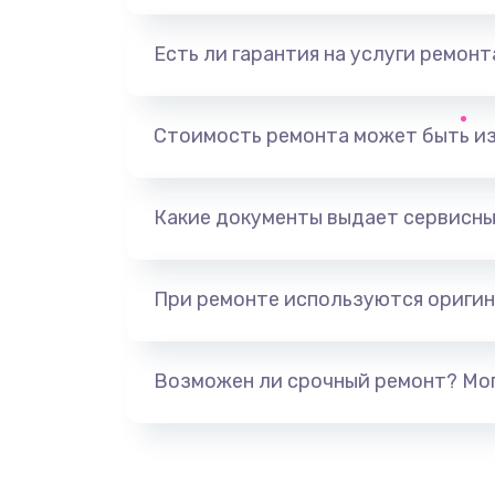
Есть ли гарантия на услуги ремон
Замена видеоадаптера (видеок
Замена, перепайка чипа
Стоимость ремонта может быть и
Замена HDMI-разъема
Какие документы выдает сервисны
Замена/Pемонт карбюратора
При ремонте используются оригин
Ремонт капиллярной трубки
Замена блока питания
Возможен ли срочный ремонт? Мог
Прошивка / разблокировка