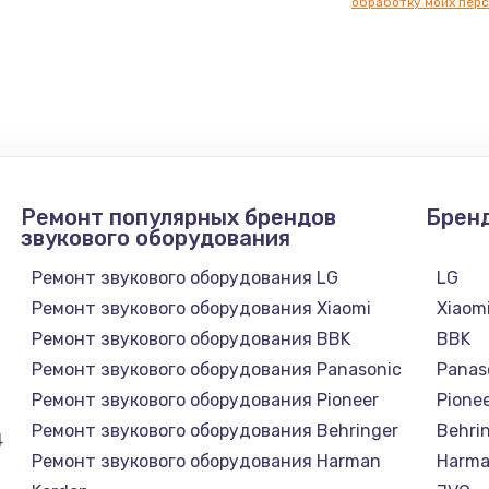
обработку моих перс
нфорки
900 руб.
Заказ
1300 руб.
Заказ
1200 руб.
Заказ
Ремонт популярных брендов
Брен
1500 руб.
Заказ
звукового оборудования
Ремонт звукового оборудования LG
LG
а
2500 руб.
Заказ
Ремонт звукового оборудования Xiaomi
Xiaom
Ремонт звукового оборудования BBK
BBK
1300 руб.
Заказ
Ремонт звукового оборудования Panasonic
Panas
Ремонт звукового оборудования Pioneer
Pione
900 руб.
Заказ
Ремонт звукового оборудования Behringer
Behri
4
Ремонт звукового оборудования Harman
Harma
онтаж
1300 руб.
Заказ