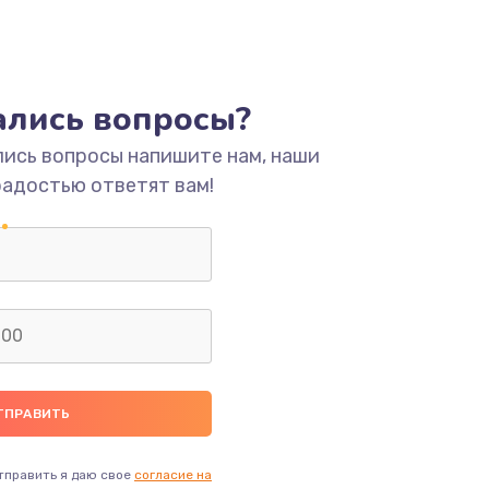
ать
ать
тались вопросы?
ать
лись вопросы напишите нам, наши
радостью ответят вам!
ать
ать
ать
ать
ать
тправить я даю свое
согласие на