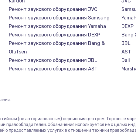
Kardon
JVC
Ремонт звукового оборудования JVC
Sams
1400 руб.
Заказ
Ремонт звукового оборудования Samsung
Yama
Ремонт звукового оборудования Yamaha
DEXP
1400 руб.
Заказ
Ремонт звукового оборудования DEXP
Bang 
Ремонт звукового оборудования Bang &
JBL
580 руб.
Заказ
Olufsen
AST
Ремонт звукового оборудования JBL
Dali
500 руб.
Заказ
Ремонт звукового оборудования AST
Marsha
Ремонт звукового оборудования Dali
Supra
1000 руб.
Заказ
Ремонт звукового оборудования Marshall
Ремонт звукового оборудования Supra
ания.
700 руб.
Заказ
600 руб.
Заказ
антийным (не авторизованным) сервисным центром. Торговые марки
ий правообладателей. Обозначения используется не с целью ин
ей о предоставляемых услугах в отношении техники правооблад
850 руб.
Заказ