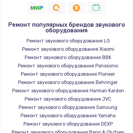
1400 руб.
Заказать
Ремонт популярных брендов звукового
оборудования
Замена / ремонт электронного модуля
управления
Ремонт звукового оборудования LG
600 руб.
Ремонт звукового оборудования Xiaomi
Заказать
Ремонт звукового оборудования BBK
Ремонт звукового оборудования Panasonic
Замена конфорки
Ремонт звукового оборудования Pioneer
1100 руб.
Ремонт звукового оборудования Behringer
Заказать
Ремонт звукового оборудования Harman Kardon
Ремонт звукового оборудования JVC
Замена платы сенсора
Ремонт звукового оборудования Samsung
900 руб.
Ремонт звукового оборудования Yamaha
Заказать
Ремонт звукового оборудования DEXP
Ремонт звукового оборудования Bang & Olufsen