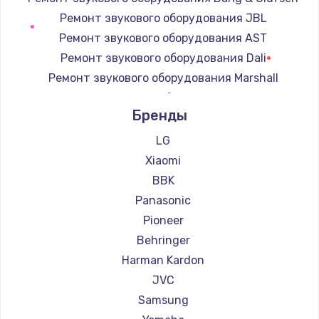
Замена регулятора режимов конфорки
Ремонт звукового оборудования JBL
900 руб.
Ремонт звукового оборудования AST
Заказать
Ремонт звукового оборудования Dali
Ремонт звукового оборудования Marshall
Замена сенсорного датчика
Ремонт звукового оборудования Supra
1300 руб.
Бренды
Заказать
LG
Xiaomi
Замена сигнальной лампы
BBK
1200 руб.
Panasonic
Заказать
Pioneer
Behringer
Замена системной платы
Harman Kardon
1500 руб.
JVC
Заказать
Samsung