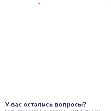
Ремонт цепи питания
2500 руб.
Заказать
Замена видеоадаптера (видеокарты)
1800 руб.
Заказать
Замена, перепайка чипа
1300 руб.
Заказать
Замена HDMI-разъема
650 руб.
Заказать
У вас остались вопросы?