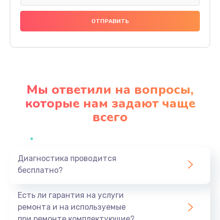
Замена праймера
1000 руб.
Заказать
Ремонт материнской платы
4500 руб.
Мы ответили на вопросы,
Заказать
которые нам задают чаще
всего
Профилактическая чистка
1000 руб.
Заказать
Диагностика проводится
бесплатно?
Прошивка BIOS
1920 руб.
Есть ли гарантия на услуги
Заказать
ремонта и на используемые
при ремонте комплектующие?