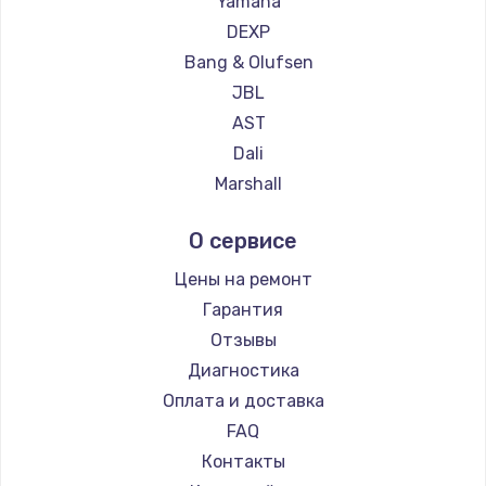
Yamaha
Замена температурного датчика
DEXP
2500 руб.
Bang & Olufsen
Заказать
JBL
AST
Замена электроконфорки
Dali
1300 руб.
Marshall
Заказать
Supra
О сервисе
Техобслуживание
Цены на ремонт
900 руб.
Гарантия
Заказать
Отзывы
Диагностика
Установка / подключение / демонтаж
Оплата и доставка
1300 руб.
FAQ
Заказать
Контакты