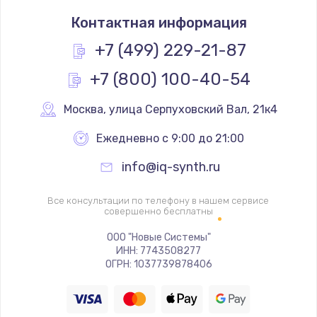
Замена термостата
Контактная информация
1200 руб.
Заказать
+7 (499) 229-21-87
+7 (800) 100-40-54
Замена реле
1000 руб.
Москва
,
 улица Серпуховский Вал, 21к4
Заказать
Ежедневно с 9:00 до 21:00
Замена термопредохранителя
info@iq-synth.ru
700 руб.
Заказать
Все консультации по телефону в нашем сервисе
совершенно бесплатны
Замена ТЭНа
ООО "Новые Системы"
ИНН: 7743508277
2500 руб.
ОГРН: 1037739878406
Заказать
Замена шнура