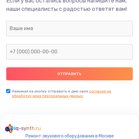
Если у вас остались вопросы напишите нам,
Замена/Pемонт карбюратора
наши специалисты с радостью ответят вам!
1300 руб.
Заказать
Ремонт капиллярной трубки
400 руб.
Заказать
Замена блока питания
1000 руб.
Заказать
Нажимая на кнопку отправить я даю свое
согласие на
обработку моих персональных данных.
Прошивка / разблокировка
900 руб.
Заказать
iq-synth.ru
Ремонт звукового оборудования в Москве