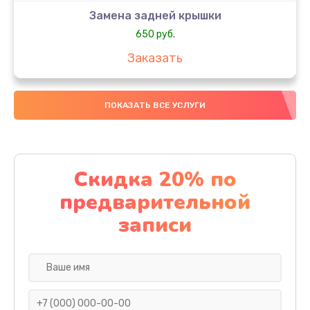
Замена задней крышки
650 руб.
Заказать
Замена аккумулятора
ПОКАЗАТЬ ВСЕ УСЛУГИ
4000 руб.
Заказать
Замена материнской платы
Скидка 20% по
1100 руб.
предварительной
Заказать
записи
Замена масла
750 руб.
Заказать